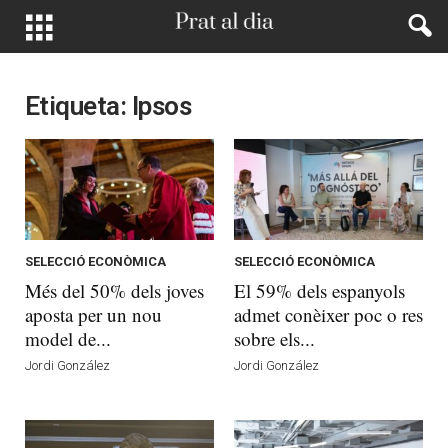
Etiqueta: Ipsos
SELECCIÓ ECONÒMICA
SELECCIÓ ECONÒMICA
Més del 50% dels joves
El 59% dels espanyols
aposta per un nou
admet conèixer poc o res
model de...
sobre els...
Jordi González
Jordi González