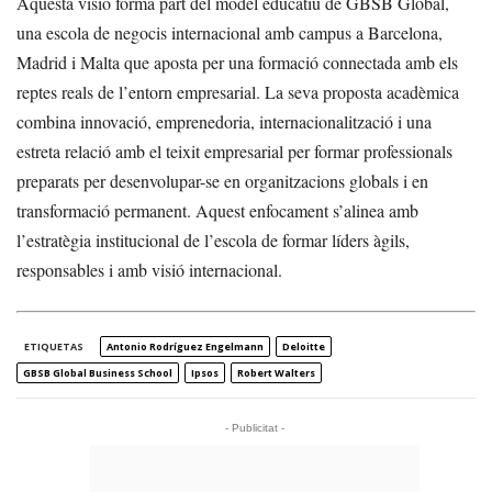
Aquesta visió forma part del model educatiu de GBSB Global,
una escola de negocis internacional amb campus a Barcelona,
Madrid i Malta que aposta per una formació connectada amb els
reptes reals de l’entorn empresarial. La seva proposta acadèmica
combina innovació, emprenedoria, internacionalització i una
estreta relació amb el teixit empresarial per formar professionals
preparats per desenvolupar-se en organitzacions globals i en
transformació permanent. Aquest enfocament s’alinea amb
l’estratègia institucional de l’escola de formar líders àgils,
responsables i amb visió internacional.
ETIQUETAS
Antonio Rodríguez Engelmann
Deloitte
GBSB Global Business School
Ipsos
Robert Walters
- Publicitat -