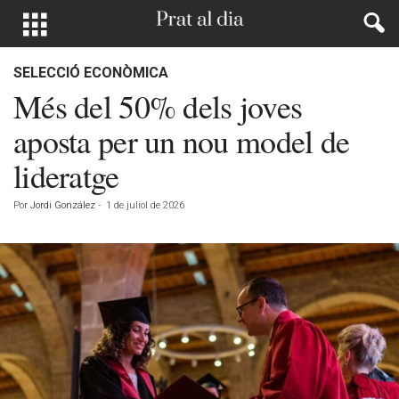
SELECCIÓ ECONÒMICA
Més del 50% dels joves
aposta per un nou model de
lideratge
Por
Jordi González
-
1 de juliol de 2026