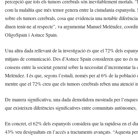
percepció que tots els tumors cerebrals són inevitablement mortals. “
com la malaltia que més temor genera entre la ciutadania espanyola. 
sobre els tumors cerebrals, cosa que evidencia una notable diferènci
diuen tenir-ne al respecte”, va argumentar Manuel Meléndez, coordin
OligoSpain i Astuce Spain.
Una altra dada rellevant de la investigació és que el 72% dels espany
mitjans de comunicació. Des d’Astuce Spain consideren que no és nom
consens entre la societat general sobre la necessitat d’incrementar la
Meléndez. I és que, segons l’estudi, només per al 6% de la població e
mentre que el 72% creu que els tumors cerebrals reben una atenció in
De manera significativa, una dada demolidora mostrada per l’enquest
que existeixen diferències significatives entre comunitats autònomes,
En concret, el 62% dels espanyols considera que la rapidesa en el diag
43% veu desigualtats en l’accés a tractaments avançats. “Aquesta pe