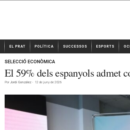
N
EL PRAT
POLÍTICA
SUCCESSOS
ESPORTS
OC
o
t
í
SELECCIÓ ECONÒMICA
c
El 59% dels espanyols admet co
i
e
Por
Jordi González
-
12 de juny de 2026
s
d
e
E
l
P
r
a