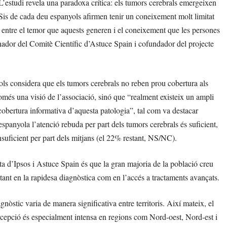
L’estudi revela una paradoxa crítica: els tumors cerebrals emergeixen
Sis de cada deu espanyols afirmen tenir un coneixement molt limitat
a entre el temor que aquests generen i el coneixement que les persones
ador del Comitè Científic d’Astuce Spain i cofundador del projecte
ols considera que els tumors cerebrals no reben prou cobertura als
és una visió de l’associació, sinó que “realment existeix un ampli
 cobertura informativa d’aquesta patologia”, tal com va destacar
spanyola l’atenció rebuda per part dels tumors cerebrals és suficient,
suficient per part dels mitjans (el 22% restant, NS/NC).
a d’Ipsos i Astuce Spain és que la gran majoria de la població creu
 tant en la rapidesa diagnòstica com en l’accés a tractaments avançats.
nòstic varia de manera significativa entre territoris. Així mateix, el
rcepció és especialment intensa en regions com Nord-oest, Nord-est i