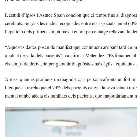
L’estudi d’Ipsos i Astuce Spain conclou que el temps fins al diagnòsti
cerebrals. Segons les dades recopilades entre els associats, en el 60%
l’aparició dels primers símptomes, i en un percentatge rellevant la 
“Aquestes dades posen de manifest que continuem arribant tard en mas
qualitat de vida dels pacients”, va afirmar Meléndez. “És fonamental re
els temps de derivació per garantir diagnòstics més àgils i equitatius a t
A més, quan es produeix un diagnòstic, la persona afronta un fort imp
L’enquesta revela que el 74% dels pacients canvia la seva feina i un 
mental també afecta els familiars dels pacients, que majoritàriament