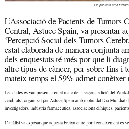
Els pacients amb tumors c
L’Associació de Pacients de Tumors C
Central, Astuce Spain, va presentar a
‘Percepció Social dels Tumors Cerebra
estat elaborada de manera conjunta a
dels enquestats té més por que li dia
altre tipus de càncer, per sobre fins i
mateix temps el 59% admet conèixer m
Les dades es van presentar en el marc de la segona edició del Worksh
cerebrals’, organitzat per Astuce Spain amb motiu del Dia Mundial d
investigadors, indústria farmacèutica, associacions clíniques, pacient
L’anàlisi va exposar que aquesta bretxa entre por i coneixement es v