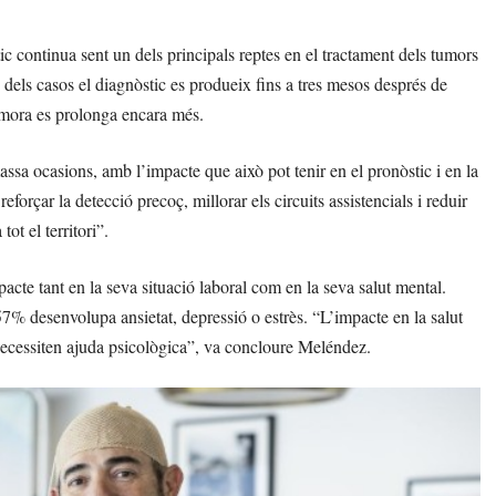
c continua sent un dels principals reptes en el tractament dels tumors
 dels casos el diagnòstic es produeix fins a tres mesos després de
demora es prolonga encara més.
sa ocasions, amb l’impacte que això pot tenir en el pronòstic i en la
forçar la detecció precoç, millorar els circuits assistencials i reduir
ot el territori”.
acte tant en la seva situació laboral com en la seva salut mental.
57% desenvolupa ansietat, depressió o estrès. “L’impacte en la salut
 necessiten ajuda psicològica”, va concloure Meléndez.