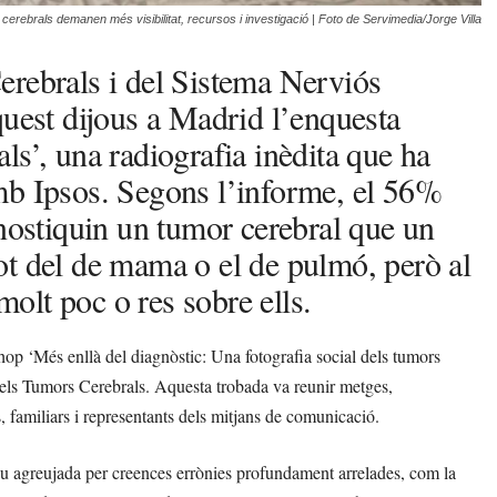
erebrals demanen més visibilitat, recursos i investigació | Foto de Servimedia/Jorge Villa
erebrals i del Sistema Nerviós
quest dijous a Madrid l’enquesta
ls’, una radiografia inèdita que ha
mb Ipsos. Segons l’informe, el 56%
gnostiquin un tumor cerebral que un
 tot del de mama o el de pulmó, però al
olt poc o res sobre ells.
op ‘Més enllà del diagnòstic: Una fotografia social dels tumors
els Tumors Cerebrals. Aquesta trobada va reunir metges,
s, familiars i representants dels mitjans de comunicació.
eu agreujada per creences errònies profundament arrelades, com la