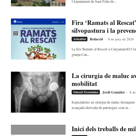
l'Ajuntament de Sant Feliu de...
Fira ‘Ramats al Rescat
silvopastura i la preven
Actualitat
Redacció
-
8 de juny de 2026
La fira 'Ramats al Rescat' a CanyamarsEl Co
granja Can...
La cirurgia de maluc a
mobilitat
Selecció Econòmica
Jordi González
-
8 de
Especialistes en cirurgia de maluc destaquen 
avançada derivada de patologies com la...
Inici dels treballs de m