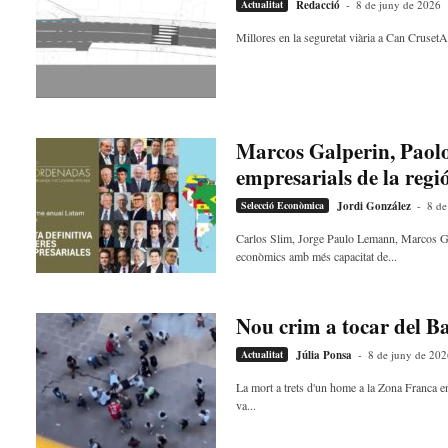
Actualitat
Redacció
-
8 de juny de 2026
Millores en la seguretat viària a Can CrusetA 
Marcos Galperin, Paolo 
empresarials de la regi
Selecció Econòmica
Jordi González
-
8 de
Carlos Slim, Jorge Paulo Lemann, Marcos Gal
econòmics amb més capacitat de...
Nou crim a tocar del Ba
Actualitat
Júlia Ponsa
-
8 de juny de 202
La mort a trets d'un home a la Zona Franca e
va...