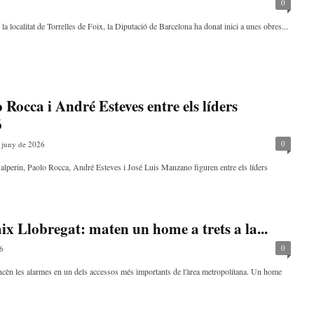
0
la localitat de Torrelles de Foix, la Diputació de Barcelona ha donat inici a unes obres...
Rocca i André Esteves entre els líders
ó
0
 juny de 2026
perin, Paolo Rocca, André Esteves i José Luis Manzano figuren entre els líders
ix Llobregat: maten un home a trets a la...
0
6
ncèn les alarmes en un dels accessos més importants de l'àrea metropolitana. Un home