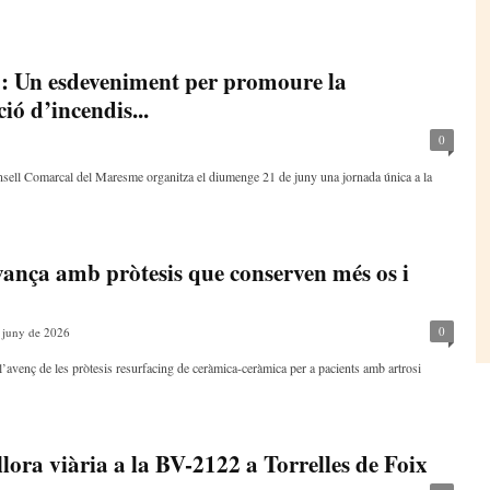
’: Un esdeveniment per promoure la
ció d’incendis...
0
nsell Comarcal del Maresme organitza el diumenge 21 de juny una jornada única a la
vança amb pròtesis que conserven més os i
0
 juny de 2026
l’avenç de les pròtesis resurfacing de ceràmica-ceràmica per a pacients amb artrosi
illora viària a la BV-2122 a Torrelles de Foix