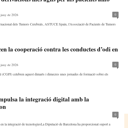
0
 juny de 2026
ternacional dels Tumors Cerebrals, ASTUCE Spain, l’Associació de Pacients de Tumors
en la cooperació contra les conductes d’odi en
0
 juny de 2026
al (CGPJ) celebren aquest dimarts i dimecres unes jornades de formació sobre els
mpulsa la integració digital amb la
ion
0
 en la integració de tecnologiesLa Diputació de Barcelona ha proporcionat suport a