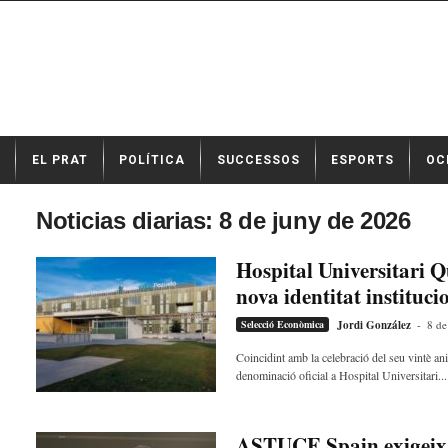
N
EL PRAT
POLÍTICA
SUCCESSOS
ESPORTS
OC
o
t
í
Noticias diarias: 8 de juny de 2026
c
i
Hospital Universitari 
e
nova identitat instituci
s
d
Selecció Econòmica
Jordi González
-
8 de
e
E
Coincidint amb la celebració del seu vintè an
denominació oficial a Hospital Universitari...
l
P
r
a
ASTUCE Spain exigeix d