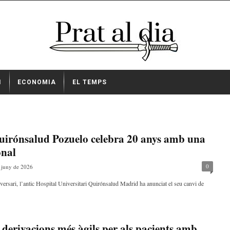
I
ECONOMIA
EL TEMPS
Quirónsalud Pozuelo celebra 20 anys amb una
onal
0
 juny de 2026
iversari, l’antic Hospital Universitari Quirónsalud Madrid ha anunciat el seu canvi de
erivacions més àgils per als pacients amb