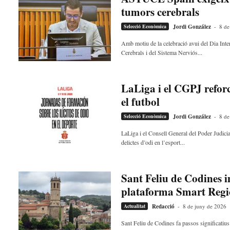
t
tumors cerebrals
d
Selecció Econòmica
Jordi González
-
8 de
e
L
Amb motiu de la celebració avui del Dia In
l
Cerebrals i del Sistema Nerviós...
o
b
r
LaLiga i el CGPJ reforc
e
el futbol
g
a
Selecció Econòmica
Jordi González
-
8 de
t
LaLiga i el Consell General del Poder Judici
a
delictes d’odi en l’esport...
v
u
i
Sant Feliu de Codines i
plataforma Smart Reg
Actualitat
Redacció
-
8 de juny de 2026
Sant Feliu de Codines fa passos significatius