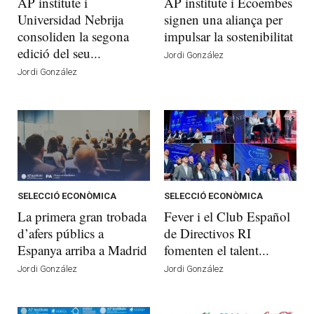
AP institute i
AP institute i Ecoembes
Universidad Nebrija
signen una aliança per
consoliden la segona
impulsar la sostenibilitat
edició del seu...
Jordi González
Jordi González
SELECCIÓ ECONÒMICA
SELECCIÓ ECONÒMICA
La primera gran trobada
Fever i el Club Español
d’afers públics a
de Directivos RI
Espanya arriba a Madrid
fomenten el talent...
Jordi González
Jordi González