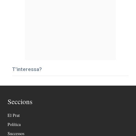
T’interessa?
Seccions
El Prat
Política
Successos