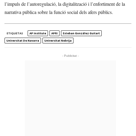
l’impuls de l’autoregulació, la digitalització i l’enfortiment de la
narrativa pública sobre la funció social dels afers públics.
ETIQUETAS
AP Institute
APRI
Esteban González Guitart
Universitat De Navarra
Universitat Nebrija
- Publicitat -