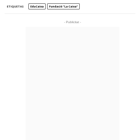
ETIQUETAS
EduCaixa
Fundació ”la Caixa”
- Publicitat -