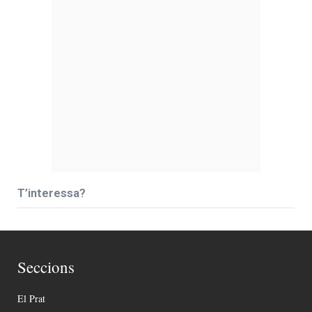
T’interessa?
Seccions
El Prat