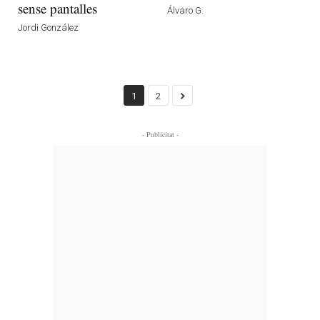
sense pantalles
Álvaro G.
Jordi González
1
2
- Publicitat -