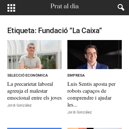
Etiqueta: Fundació ”la Caixa”
SELECCIÓ ECONÒMICA
EMPRESA
La precarietat laboral
Luis Sentis aposta per
agreuja el malestar
robots capaços de
emocional entre els joves
comprendre i ajudar
les...
Jordi González
Jordi González