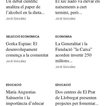
Un debat científic
El xec nadó va elevar els
analitza el paper de
naixements a curt
l’alcohol en la dieta...
termini, però...
Jordi González
Jordi González
SELECCIÓ ECONÒMICA
ECONOMIA
Gorka Espiau: El
La Generalitat i la
desenvolupament
Fundació ”la Caixa”
comença a la comunitat
acorden invertir 250
milions...
Jordi González
Jordi González
EDUCACIÓ
EDUCACIÓ
María Angustias
Dos centres de El Prat
Salmerón i la
de Llobregat presenten
importància d’educar
projectes per fomentar...