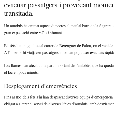
evacuar passatgers i provocant momen
transitada.
Un autobús ha cremat aquest dimecres al matí al barri de la Sagrera
gran expectació entre veïns i vianants.
Els fets han tingut lloc al carrer de Berenguer de Palou, on el vehicl
A l’interior hi viatjaven passatgers, que han pogut ser evacuats ràpida
Les flames han afectat una part important de l’autobús, que ha quedat
el foc en pocs minuts.
Desplegament d’emergències
Fins al lloc dels fets s’hi han desplaçat diversos equips d’emergència p
obligat a alterar el servei de diverses línies d’autobús, amb desviame