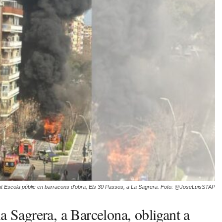
itut Escola públic en barracons d'obra, Els 30 Passos, a La Sagrera. Foto: @JoseLuisSTAP
a Sagrera, a Barcelona, obligant a