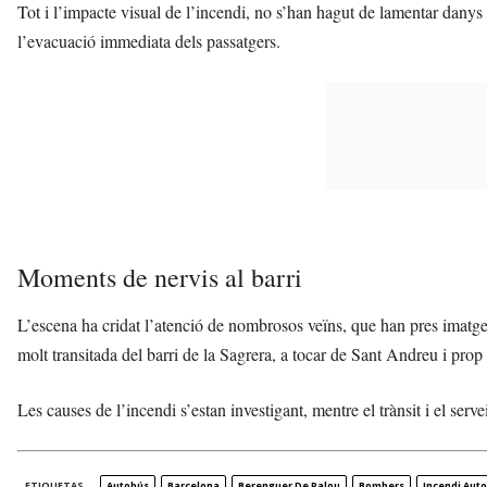
Tot i l’impacte visual de l’incendi, no s’han hagut de lamentar danys 
l’evacuació immediata dels passatgers.
Moments de nervis al barri
L’escena ha cridat l’atenció de nombrosos veïns, que han pres imatge
molt transitada del barri de la Sagrera, a tocar de Sant Andreu i p
Les causes de l’incendi s’estan investigant, mentre el trànsit i el se
ETIQUETAS
Autobús
Barcelona
Berenguer De Palou
Bombers
Incendi Aut