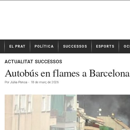
N
EL PRAT
POLÍTICA
SUCCESSOS
ESPORTS
OC
o
t
í
ACTUALITAT
SUCCESSOS
c
Autobús en flames a Barcelona:
i
e
Por
Júlia Ponsa
-
18 de març de 2026
s
d
e
E
l
P
r
a