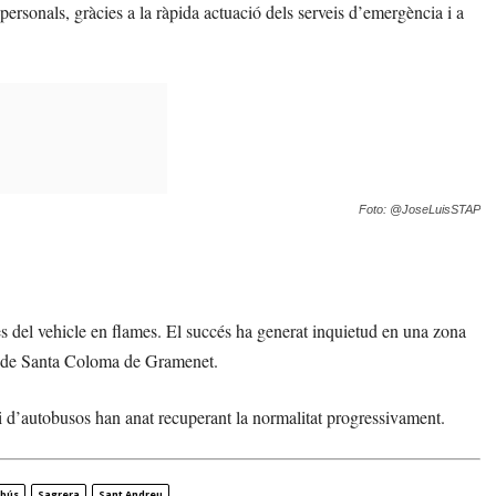
personals, gràcies a la ràpida actuació dels serveis d’emergència i a
Foto: @JoseLuisSTAP
s del vehicle en flames. El succés ha generat inquietud en una zona
rop de Santa Coloma de Gramenet.
rvei d’autobusos han anat recuperant la normalitat progressivament.
obús
Sagrera
Sant Andreu