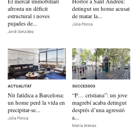
El mercat immobiliari
Horror a Sant Andreu:
afronta un dèficit
detingut un home acusat
estructural i noves
de matar la...
pujades de...
Júlia Ponsa
Jordi González
ACTUALITAT
SUCCESSOS
Nit fatídica a Barcelona:
“P… cristiana”: un jove
un home perd la vida en
magrebí acaba detingut
precipitar-se...
després d’una agressió
a...
Júlia Ponsa
María Arenas