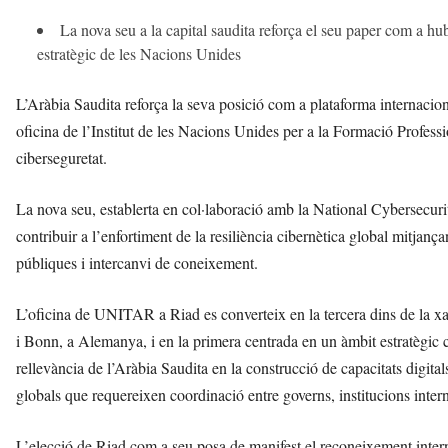
La nova seu a la capital saudita reforça el seu paper com a hu
estratègic de les Nacions Unides
L’Aràbia Saudita reforça la seva posició com a plataforma internacio
oficina de l’Institut de les Nacions Unides per a la Formació Profes
ciberseguretat.
La nova seu, establerta en col·laboració amb la National Cybersecur
contribuir a l’enfortiment de la resiliència cibernètica global mitja
públiques i intercanvi de coneixement.
L’oficina de UNITAR a Riad es converteix en la tercera dins de la xar
i Bonn, a Alemanya, i en la primera centrada en un àmbit estratègic 
rellevància de l’Aràbia Saudita en la construcció de capacitats digita
globals que requereixen coordinació entre governs, institucions interna
L’elecció de Riad com a seu posa de manifest el reconeixement interna