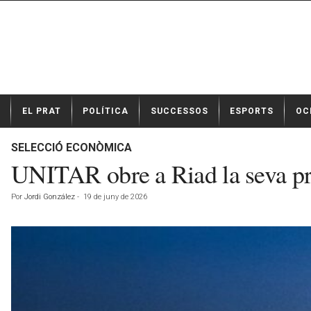
N
EL PRAT
POLÍTICA
SUCCESSOS
ESPORTS
OC
o
t
í
SELECCIÓ ECONÒMICA
c
UNITAR obre a Riad la seva pri
i
e
Por
Jordi González
-
19 de juny de 2026
s
d
e
E
l
P
r
a