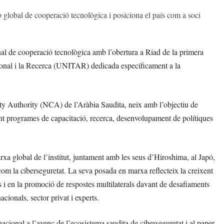
b global de cooperació tecnològica i posiciona el país com a soci
nal de cooperació tecnològica amb l’obertura a Riad de la primera
sional i la Recerca (UNITAR) dedicada específicament a la
ity Authority (NCA) de l’Aràbia Saudita, neix amb l’objectiu de
nçant programes de capacitació, recerca, desenvolupament de polítiques
xa global de l’institut, juntament amb les seus d’Hiroshima, al Japó,
com la ciberseguretat. La seva posada en marxa reflecteix la creixent
ls i en la promoció de respostes multilaterals davant de desafiaments
cionals, sector privat i experts.
cional a l’avenç de l’ecosistema saudita de ciberseguretat i al paper