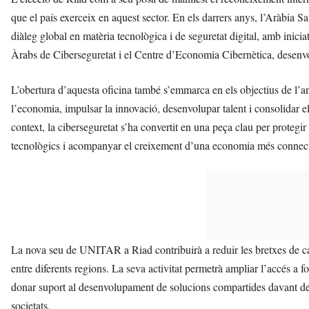
que el país exerceix en aquest sector. En els darrers anys, l’Aràbia S
diàleg global en matèria tecnològica i de seguretat digital, amb inic
Àrabs de Ciberseguretat i el Centre d’Economia Cibernètica, desen
L’obertura d’aquesta oficina també s’emmarca en els objectius de l’an
l’economia, impulsar la innovació, desenvolupar talent i consolidar el
context, la ciberseguretat s’ha convertit en una peça clau per protegir 
tecnològics i acompanyar el creixement d’una economia més connect
La nova seu de UNITAR a Riad contribuirà a reduir les bretxes de capac
entre diferents regions. La seva activitat permetrà ampliar l’accés a
donar suport al desenvolupament de solucions compartides davant de 
societats.