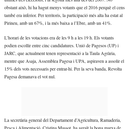
obstant això, hi ha hagut menys votants que el 2016 perquè el cens
també era inferior. Per territoris, la participació més alta ha estat al
Pirineu, amb un 67%, i la més baixa a l’Ebre, amb un 41%.
L’horari de les votacions era de les 9 h a les 19 h. Els votants
podien escollir entre cinc candidatures. Unió de Pagesos (UP) i
JARC, que actualment tenen representació a la Taula Agrària,
mentre que Asaja, Assemblea Pagesa i UPA, aspiraven a assolir el
15% dels vots necessaris per entrar-hi. Per la seva banda, Revolta
Pagesa demanava el vot nul.
La secretària general del Departament d’Agricultura, Ramaderia,
Pesca i Alimentació, Cristina Massot, ha agraït la bona marxa de