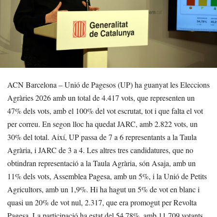
ACN Barcelona – Unió de Pagesos (UP) ha guanyat les Eleccions
Agràries 2026 amb un total de 4.417 vots, que representen un
47% dels vots, amb el 100% del vot escrutat, tot i que falta el vot
per correu. En segon lloc ha quedat JARC, amb 2.822 vots, un
30% del total. Així, UP passa de 7 a 6 representants a la Taula
Agrària, i JARC de 3 a 4. Les altres tres candidatures, que no
obtindran representació a la Taula Agrària, són Asaja, amb un
11% dels vots, Assemblea Pagesa, amb un 5%, i la Unió de Petits
Agricultors, amb un 1,9%. Hi ha hagut un 5% de vot en blanc i
quasi un 20% de vot nul, 2.317, que era promogut per Revolta
Pagesa. La participació ha estat del 54,78%, amb 11.709 votants.