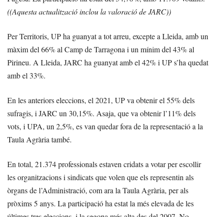
((Aquesta actualització inclou la valoració de JARC))
Per Territoris, UP ha guanyat a tot arreu, excepte a Lleida, amb un
màxim del 66% al Camp de Tarragona i un mínim del 43% al
Pirineu. A Lleida, JARC ha guanyat amb el 42% i UP s’ha quedat
amb el 33%.
En les anteriors eleccions, el 2021, UP va obtenir el 55% dels
sufragis, i JARC un 30,15%. Asaja, que va obtenir l’11% dels
vots, i UPA, un 2,5%, es van quedar fora de la representació a la
Taula Agrària també.
En total, 21.374 professionals estaven cridats a votar per escollir
les organitzacions i sindicats que volen que els representin als
òrgans de l’Administració, com ara la Taula Agrària, per als
pròxims 5 anys. La participació ha estat la més elevada de les
últimes tres eleccions, i la segona més alta des del 2007. No