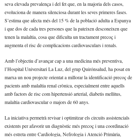
seva elevada prevalença i del fet que, en la majoria dels casos,
evoluciona de manera silenciosa durant les seves primeres fases.
S’estima que afecta més del 15 % de la població adulta a Espanya
i que dos de cada tres persones que la pateixen desconeixen que
tenen la malaltia, cosa que dificulta un tractament precoç i
augmenta el risc de complicacions cardiovasculars i renals.
Amb l’objectiu d’avançar cap a una medicina més preventiva,
l’Hospital Universitari La Luz, del grup Quirónsalud, ha posat en
marxa un nou projecte orientat a millorar la identificació precoç de
pacients amb malaltia renal crònica, especialment entre aquells
amb factors de risc com hipertensió arterial, diabetis mellitus,
malaltia cardiovascular o majors de 60 anys.
La iniciativa permetrà revisar i optimitzar els circuits assistencials
existents per afavorir un diagnòstic més precoç i una coordinació
més estreta entre Cardiologia, Nefrologia i Atenció Primària,