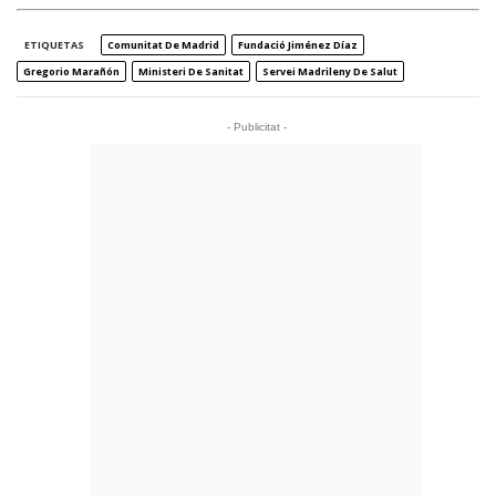
ETIQUETAS
Comunitat De Madrid
Fundació Jiménez Díaz
Gregorio Marañón
Ministeri De Sanitat
Servei Madrileny De Salut
- Publicitat -