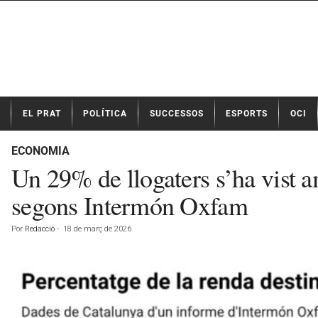
N
EL PRAT
POLÍTICA
SUCCESSOS
ESPORTS
OCI
o
t
í
ECONOMIA
c
Un 29% de llogaters s’ha vist a
i
e
segons Intermón Oxfam
s
d
Por
Redacció
-
18 de març de 2026
e
E
l
P
r
a