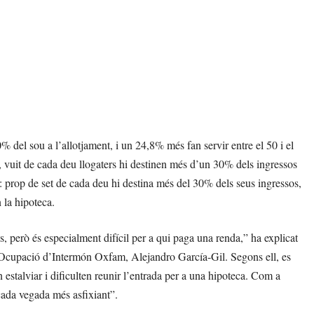
 del sou a l’allotjament, i un 24,8% més fan servir entre el 50 i el
 vuit de cada deu llogaters hi destinen més d’un 30% dels ingressos
s: prop de set de cada deu hi destina més del 30% dels seus ingressos,
 la hipoteca.
, però és especialment difícil per a qui paga una renda,” ha explicat
 i Ocupació d’Intermón Oxfam, Alejandro García-Gil. Segons ell, es
 estalviar i dificulten reunir l’entrada per a una hipoteca. Com a
cada vegada més asfixiant”.