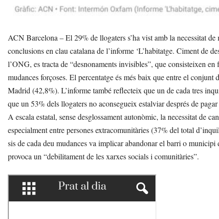
ACN Barcelona – El 29% de llogaters s’ha vist amb la necessitat de 
conclusions en clau catalana de l’informe ‘L’habitatge. Ciment de d
l’ONG, es tracta de “desnonaments invisibles”, que consisteixen en f
mudances forçoses. El percentatge és més baix que entre el conjunt d
Madrid (42,8%). L’informe també reflecteix que un de cada tres inquil
que un 53% dels llogaters no aconsegueix estalviar després de pagar 
A escala estatal, sense desglossament autonòmic, la necessitat de canvi
especialment entre persones extracomunitàries (37% del total d’inqui
sis de cada deu mudances va implicar abandonar el barri o municipi
provoca un “debilitament de les xarxes socials i comunitàries”.