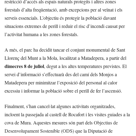
restricció d’accés als espais naturals protegits i altres zones
forestals d’alta freqüentació, amb excepcions per al veïnat i els
serveis essencials. L’objectiu és protegir la població davant
situacions extremes de perill i reduir el risc d’incendi causat per
l’activitat humana a les zones forestals.
A més, el parc ha decidit tancar el conjunt monumental de Sant
Llorenç del Munt a la Mola, localitzat a Matadepera, a partir del
dimecres 8 de juliol
, degut a les altes temperatures previstes. El
servei d’informació s’effectuarà des del camí dels Monjos a
Matadepera per minimitzar l’exposició del personal al calor
excessiu i informar la població sobre el perill de fer l’ascensió.
Finalment, s’han cancel·lat algunes activitats organitzades,
incloent la passejada al castell de Rocafort i les visites guiades a la
cova de Mura. Aquestes mesures són part dels
Objectius de
Desenvolupament Sostenible (ODS)
que la Diputació de