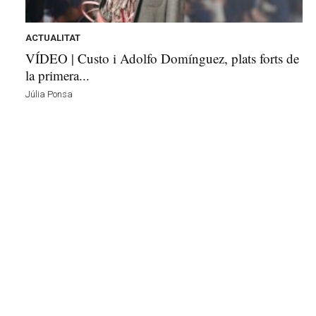
t
d
e
ACTUALITAT
L
VÍDEO | Custo i Adolfo Domínguez, plats forts de
l
la primera...
o
Júlia Ponsa
b
r
e
g
a
t
a
v
u
i