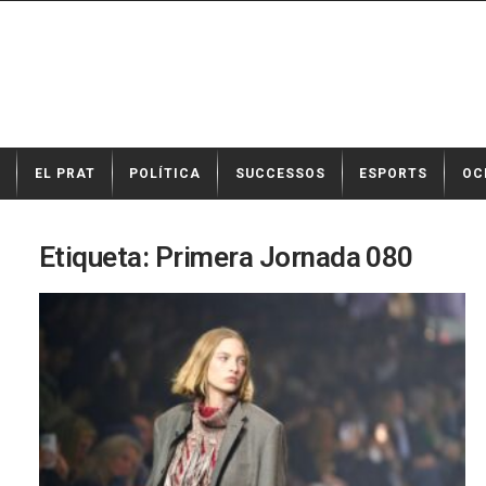
N
EL PRAT
POLÍTICA
SUCCESSOS
ESPORTS
OC
o
t
í
c
Etiqueta: Primera Jornada 080
i
e
s
d
e
E
l
P
r
a