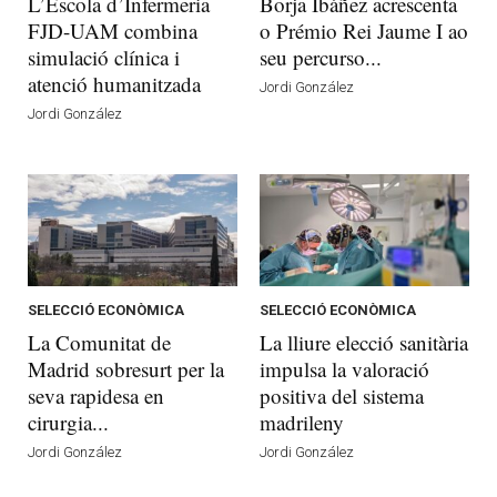
L’Escola d’Infermeria
Borja Ibáñez acrescenta
FJD-UAM combina
o Prémio Rei Jaume I ao
simulació clínica i
seu percurso...
atenció humanitzada
Jordi González
Jordi González
SELECCIÓ ECONÒMICA
SELECCIÓ ECONÒMICA
La Comunitat de
La lliure elecció sanitària
Madrid sobresurt per la
impulsa la valoració
seva rapidesa en
positiva del sistema
cirurgia...
madrileny
Jordi González
Jordi González