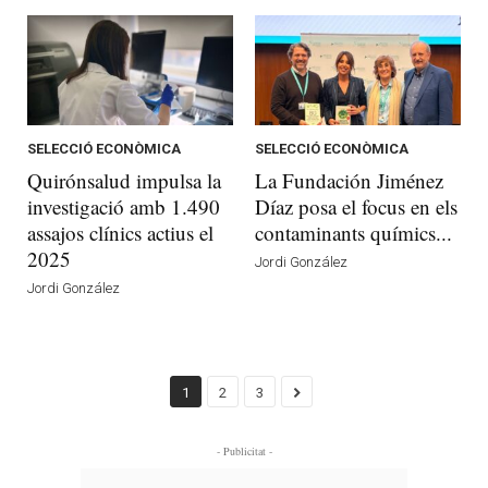
SELECCIÓ ECONÒMICA
SELECCIÓ ECONÒMICA
Quirónsalud impulsa la
La Fundación Jiménez
investigació amb 1.490
Díaz posa el focus en els
assajos clínics actius el
contaminants químics...
2025
Jordi González
Jordi González
1
2
3
- Publicitat -