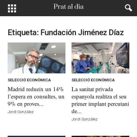
Etiqueta: Fundación Jiménez Díaz
SELECCIÓ ECONÒMICA
SELECCIÓ ECONÒMICA
Madrid redueix un 14%
La sanitat privada
l’espera en consultes, un
espanyola realitza el seu
9% en proves...
primer implant percutani
de...
Jordi González
Jordi González