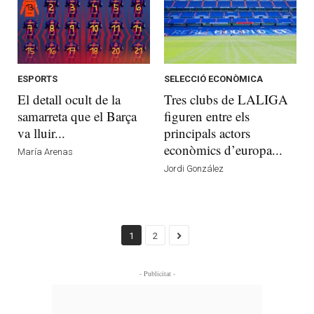
ESPORTS
SELECCIÓ ECONÒMICA
El detall ocult de la
Tres clubs de LALIGA
samarreta que el Barça
figuren entre els
va lluir...
principals actors
econòmics d’europa...
María Arenas
Jordi González
1
2
- Publicitat -