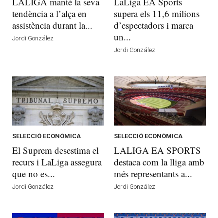
LALIGA manté la seva
LaLiga EA Sports
tendència a l’alça en
supera els 11,6 milions
assistència durant la...
d’espectadors i marca
un...
Jordi González
Jordi González
SELECCIÓ ECONÒMICA
SELECCIÓ ECONÒMICA
El Suprem desestima el
LALIGA EA SPORTS
recurs i LaLiga assegura
destaca com la lliga amb
que no es...
més representants a...
Jordi González
Jordi González