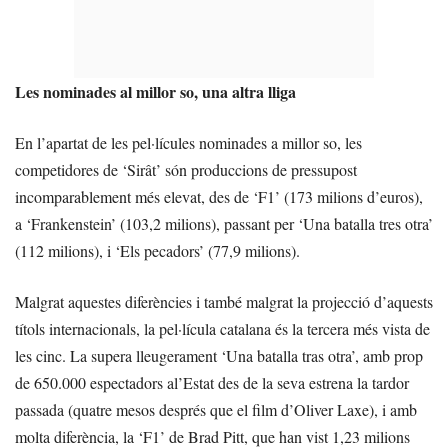
Les nominades al millor so, una altra lliga
En l’apartat de les pel·lícules nominades a millor so, les
competidores de ‘Sirât’ són produccions de pressupost
incomparablement més elevat, des de ‘F1’ (173 milions d’euros),
a ‘Frankenstein’ (103,2 milions), passant per ‘Una batalla tres otra’
(112 milions), i ‘Els pecadors’ (77,9 milions).
Malgrat aquestes diferències i també malgrat la projecció d’aquests
títols internacionals, la pel·lícula catalana és la tercera més vista de
les cinc. La supera lleugerament ‘Una batalla tras otra’, amb prop
de 650.000 espectadors al’Estat des de la seva estrena la tardor
passada (quatre mesos després que el film d’Oliver Laxe), i amb
molta diferència, la ‘F1’ de Brad Pitt, que han vist 1,23 milions