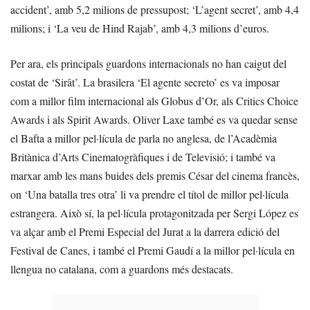
accident’, amb 5,2 milions de pressupost; ‘L’agent secret’, amb 4,4
milions; i ‘La veu de Hind Rajab’, amb 4,3 milions d’euros.
Per ara, els principals guardons internacionals no han caigut del
costat de ‘Sirât’. La brasilera ‘El agente secreto’ es va imposar
com a millor film internacional als Globus d’Or, als Critics Choice
Awards i als Spirit Awards. Oliver Laxe també es va quedar sense
el Bafta a millor pel·lícula de parla no anglesa, de l’Acadèmia
Britànica d’Arts Cinematogràfiques i de Televisió; i també va
marxar amb les mans buides dels premis César del cinema francès,
on ‘Una batalla tres otra’ li va prendre el títol de millor pel·lícula
estrangera. Això sí, la pel·lícula protagonitzada per Sergi López es
va alçar amb el Premi Especial del Jurat a la darrera edició del
Festival de Canes, i també el Premi Gaudí a la millor pel·lícula en
llengua no catalana, com a guardons més destacats.