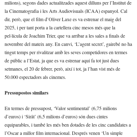
milions), segons dades actualitzades aquest dilluns per l’Institut de
la Cinematografia i les Arts Audiovisuals (ICAA) espanyol. Cal
dir, però, que el film d’Oliver Laxe es va estrenar el maig del
2025, i per tant porta a la cartellera cinc mesos més que la
pel·lícula de Joachim Trier, que va arribar a les sales a finals de
novembre del mateix any. En canvi, ‘L’agent secret’, gairebé no ha
tingut temps per rivalitzar amb les seves competidores en termes
de públic a l’Estat, ja que es va estrenar aquí fa tot just dues
setmanes, el 20 de febrer, però, així i tot, ja l’han vist més de
50.000 espectadors als cinemes.
Pressupostos similars
En termes de pressupost, ‘Valor sentimental’ (6,75 milions
d’euros) i ‘Sirât’ (6,5 milions d’euros) són dues cintes
equiparables, i també les més ben dotades de les cinc candidates a
l’Oscar a millor film internacional. Després venen ‘Un simple