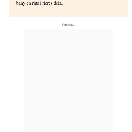
bany en rius i rieres dels...
- Publicitat -