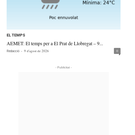
EL TEMPS
AEMET: El temps per a El Prat de Llobregat – 9...
-
9 d'agost de 2026
0
Redacció
- Publicitat -