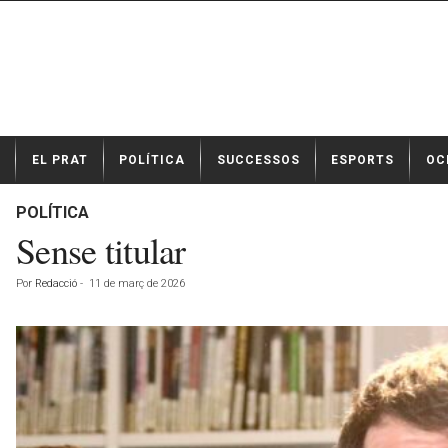
N
EL PRAT
POLÍTICA
SUCCESSOS
ESPORTS
OC
o
t
í
POLÍTICA
c
Sense titular
i
e
Por
Redacció
-
11 de març de 2026
s
d
e
E
l
P
r
a