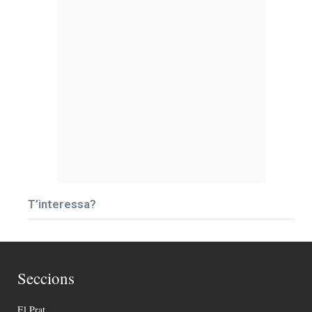
T’interessa?
Seccions
El Prat