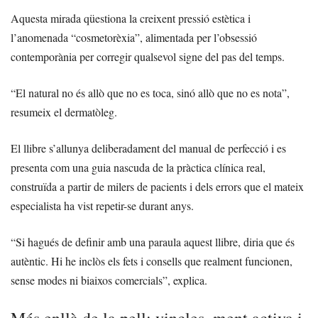
Aquesta mirada qüestiona la creixent pressió estètica i
l’anomenada “cosmetorèxia”, alimentada per l’obsessió
contemporània per corregir qualsevol signe del pas del temps.
“El natural no és allò que no es toca, sinó allò que no es nota”,
resumeix el dermatòleg.
El llibre s’allunya deliberadament del manual de perfecció i es
presenta com una guia nascuda de la pràctica clínica real,
construïda a partir de milers de pacients i dels errors que el mateix
especialista ha vist repetir-se durant anys.
“Si hagués de definir amb una paraula aquest llibre, diria que és
autèntic. Hi he inclòs els fets i consells que realment funcionen,
sense modes ni biaixos comercials”, explica.
Més enllà de la pell: vincles, ment activa i