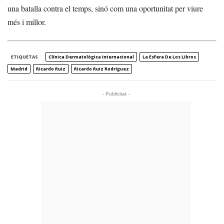
una batalla contra el temps, sinó com una oportunitat per viure
més i millor.
ETIQUETAS
Clínica Dermatològica Internacional
La Esfera De Los Libros
Madrid
Ricardo Ruiz
Ricardo Ruiz Rodríguez
- Publicitat -