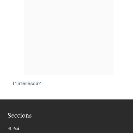
T’interessa?
Seccions
El Prat