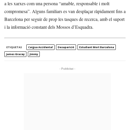
a les xarxes com una persona “amable, responsable i molt
compromesa”. Alguns familiars es van desplaçar ràpidament fins a
Barcelona per seguir de prop les tasques de recerca, amb el suport
i la informació constant dels Mossos d’Esquadra.
ETIQUETAS
Caigua Accidental
Desaparició
Estudiant Mort Barcelona
James Gracey
Jimmy
- Publicitat -