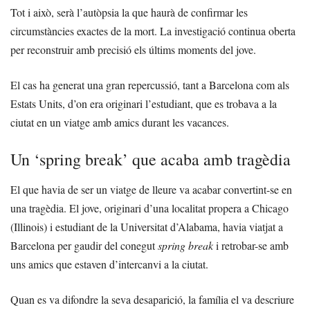
Tot i això, serà l’autòpsia la que haurà de confirmar les
circumstàncies exactes de la mort. La investigació continua oberta
per reconstruir amb precisió els últims moments del jove.
El cas ha generat una gran repercussió, tant a Barcelona com als
Estats Units, d’on era originari l’estudiant, que es trobava a la
ciutat en un viatge amb amics durant les vacances.
Un ‘spring break’ que acaba amb tragèdia
El que havia de ser un viatge de lleure va acabar convertint-se en
una tragèdia. El jove, originari d’una localitat propera a Chicago
(Illinois) i estudiant de la Universitat d’Alabama, havia viatjat a
Barcelona per gaudir del conegut
spring break
i retrobar-se amb
uns amics que estaven d’intercanvi a la ciutat.
Quan es va difondre la seva desaparició, la família el va descriure