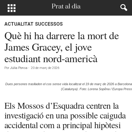
ACTUALITAT
SUCCESSOS
Què hi ha darrere la mort de
James Gracey, el jove
estudiant nord-americà
Por
Júlia Ponsa
-
20 de març de 2026
Dues persones traslladen el cos sense vida localitzat el 19 de març de 2026 a Barcelona
(Catalunya). Foto: Lorena Sopêna / Europa Press
Els Mossos d’Esquadra centren la
investigació en una possible caiguda
accidental com a principal hipòtesi