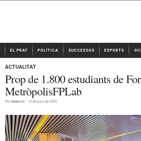
N
EL PRAT
POLÍTICA
SUCCESSOS
ESPORTS
OC
o
t
í
ACTUALITAT
c
Prop de 1.800 estudiants de For
i
e
MetròpolisFPLab
s
d
Por
Redacció
-
10 de juny de 2026
e
E
l
P
r
a