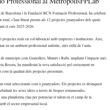
ió Professional al MetròpolisFPLab
de Barcelona i la Fundació BCN Formació Professional, ha celebrat
n total, s’han lliurat premis als 12 projectes guanyadors dels quals
rant el curs 2025-2026.
projectes reals en col·laboració amb empreses i institucions. Així,
ar en un ambient professional autèntic, més enllà de l’aula.
s de municipis com Granollers, Mataró i Rubí, ampliant l’impacte més
ia Besora, ha manifestat la seva satisfacció pel creixement en
 com la qualitat dels projectes presentats.
 han estat seleccionats com a guanyadors. Els projectes es destaquen
treballant les seves idees a través de beques remunerades.
n una plataforma clau per potenciar el talent en el camp de la
 amb el sector empresarial local.