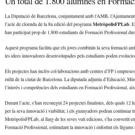
Un total de 1.800 alumnes en Formac
La Diputació de Barcelona, conjuntament amb l’AMB, l’Ajuntament 
MetròpolisFPLab
l’acte de cloenda de la 8a edició del programa
. E
han participat prop de 1.800 estudiants de Formació Professional du
Aquest programa facilita que els joves combinïn la seva formació amb 
les idees innovadores desenvolu­pades pels estudiants poden evolucion
Els projectes han inclòs col·laboracions amb centres d’FP i emprese
enllà de la ciutat de Barcelona. La diputada adjunta d’Educació, Mire
l’interès i competències dels estudiants en Formació Professional, així
Durant l’acte, s’han reconegut 24 projectes finalistes, dels quals 12
per la seva innovació i viabilitat, i els guanyadors podran continuar 
MetròpolisFPLab, al llarg de les seves vuit edicions, s’ha convertit e
Formació Professional, estimulant la innovació i enfortint els lligams