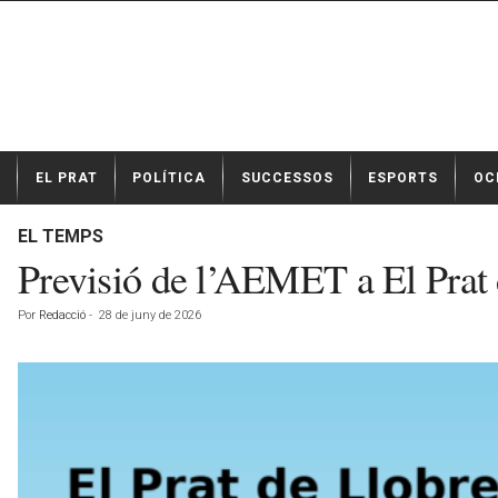
N
EL PRAT
POLÍTICA
SUCCESSOS
ESPORTS
OC
o
t
í
EL TEMPS
c
Previsió de l’AEMET a El Prat 
i
e
Por
Redacció
-
28 de juny de 2026
s
d
e
E
l
P
r
a