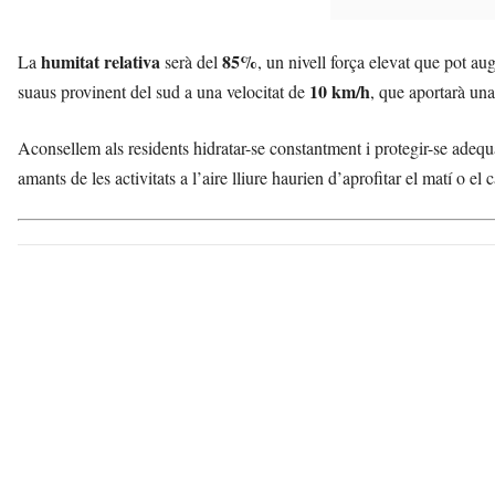
humitat relativa
85%
La
serà del
, un nivell força elevat que pot au
10 km/h
suaus provinent del sud a una velocitat de
, que aportarà una
Aconsellem als residents hidratar-se constantment i protegir-se adequ
amants de les activitats a l’aire lliure haurien d’aprofitar el matí o el 