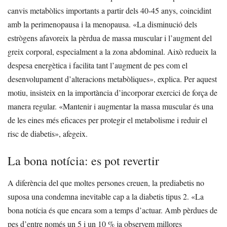
canvis metabòlics importants a partir dels 40-45 anys, coincidint
amb la perimenopausa i la menopausa.
«La disminució dels
estrògens afavoreix la pèrdua de massa muscular i l’augment del
greix corporal, especialment a la zona abdominal. Això redueix la
despesa energètica i facilita tant l’augment de pes com el
desenvolupament d’alteracions metabòliques», explica.
Per aquest
motiu, insisteix en la importància d’incorporar exercici de força de
manera regular. «Mantenir i augmentar la massa muscular és una
de les eines més eficaces per protegir el metabolisme i reduir el
risc de diabetis», afegeix.
La bona notícia: es pot revertir
A diferència del que moltes persones creuen, la prediabetis no
suposa una condemna inevitable cap a la diabetis tipus 2.
«La
bona notícia és que encara som a temps d’actuar. Amb pèrdues de
pes d’entre només un 5 i un 10 % ja observem millores