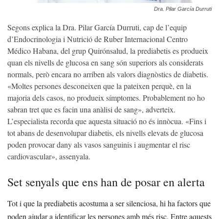
Dra. Pilar García Durruti
Segons explica la Dra. Pilar García Durruti, cap de l’equip
d’Endocrinologia i Nutrició de Ruber Internacional Centro
Médico Habana, del grup Quirónsalud, la prediabetis es produeix
quan els nivells de glucosa en sang són superiors als considerats
normals, però encara no arriben als valors diagnòstics de diabetis.
«Moltes persones desconeixen que la pateixen perquè, en la
majoria dels casos, no produeix símptomes. Probablement no ho
sabran tret que es facin una anàlisi de sang», adverteix.
L’especialista recorda que aquesta situació no és innòcua. «Fins i
tot abans de desenvolupar diabetis, els nivells elevats de glucosa
poden provocar dany als vasos sanguinis i augmentar el risc
cardiovascular», assenyala.
Set senyals que ens han de posar en alerta
Tot i que la prediabetis acostuma a ser silenciosa, hi ha factors que
poden ajudar a identificar les persones amb més risc. Entre aquests