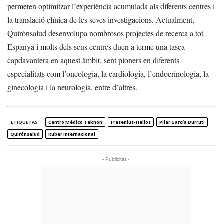
permeten optimitzar l’experiència acumulada als diferents centres i
la translació clínica de les seves investigacions. Actualment,
Quirónsalud desenvolupa nombrosos projectes de recerca a tot
Espanya i molts dels seus centres duen a terme una tasca
capdavantera en aquest àmbit, sent pioners en diferents
especialitats com l’oncologia, la cardiologia, l’endocrinologia, la
ginecologia i la neurologia, entre d’altres.
ETIQUETAS
Centro Médico Teknon
Fresenius-Helios
Pilar García Durruti
Quirónsalud
Ruber Internacional
- Publicitat -