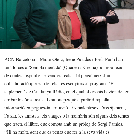
ACN Barcelona – Miqui Otero, Irene Pujadas i Jordi Puntí han
unit forces a ‘Sembla mentida’ (Quaderns Crema), un nou recull
de contes inspirat en vivències reals. Tot plegat neix d’una
col·laboració que van fer els tres escriptors al programa ‘El
suplement’ de Catalunya Ràdio, en el qual els oients havien de fer
arribar històries reals als autors perquè a partir d’aquella
informació en poguessin fer ficció. Els malentesos, l’assetjament,
l’atzar, les amistats, els viatges o la memòria són alguns dels temes
que tracta el llibre, que compta amb un pròleg de Sergi Pàmies.
“Hi ha molta gent que es pensa que res a la seva vida és