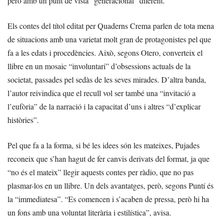
però amb un punt de vista “generacional” diferent.
Els contes del títol editat per Quaderns Crema parlen de tota mena
de situacions amb una varietat molt gran de protagonistes pel que
fa a les edats i procedències. Això, segons Otero, converteix el
llibre en un mosaic “involuntari” d’obsessions actuals de la
societat, passades pel sedàs de les seves mirades. D’altra banda,
l’autor reivindica que el recull vol ser també una “invitació a
l’eufòria” de la narració i la capacitat d’uns i altres “d’explicar
històries”.
Pel que fa a la forma, si bé les idees són les mateixes, Pujades
reconeix que s’han hagut de fer canvis derivats del format, ja que
“no és el mateix” llegir aquests contes per ràdio, que no pas
plasmar-los en un llibre. Un dels avantatges, però, segons Puntí és
la “immediatesa”. “Es comencen i s’acaben de pressa, però hi ha
un fons amb una voluntat literària i estilística”, avisa.