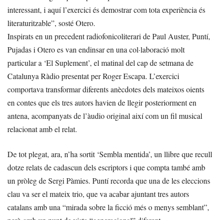
interessant, i aquí l’exercici és demostrar com tota experiència és
literaturitzable”, sosté Otero.
Inspirats en un precedent radiofonicoliterari de Paul Auster, Puntí,
Pujadas i Otero es van endinsar en una col·laboració molt
particular a ‘El Suplement’, el matinal del cap de setmana de
Catalunya Ràdio presentat per Roger Escapa. L’exercici
comportava transformar diferents anècdotes dels mateixos oients
en contes que els tres autors havien de llegir posteriorment en
antena, acompanyats de l’àudio original així com un fil musical
relacionat amb el relat.
De tot plegat, ara, n’ha sortit ‘Sembla mentida’, un llibre que recull
dotze relats de cadascun dels escriptors i que compta també amb
un pròleg de Sergi Pàmies. Puntí recorda que una de les eleccions
clau va ser el mateix trio, que va acabar ajuntant tres autors
catalans amb una “mirada sobre la ficció més o menys semblant”,