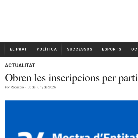
N
EL PRAT
POLÍTICA
SUCCESSOS
ESPORTS
OC
o
t
í
ACTUALITAT
c
Obren les inscripcions per parti
i
e
Por
Redacció
-
30 de juny de 2026
s
d
e
E
l
P
r
a