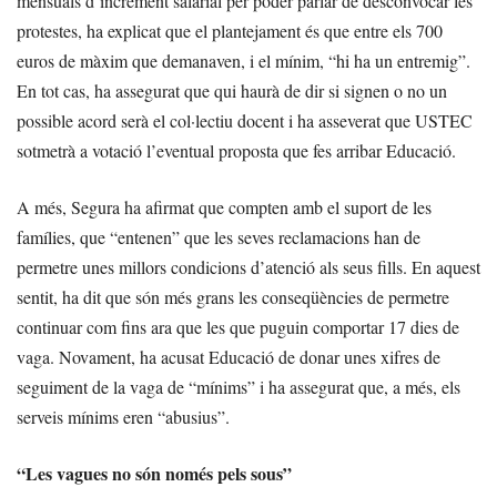
mensuals d’increment salarial per poder parlar de desconvocar les
protestes, ha explicat que el plantejament és que entre els 700
euros de màxim que demanaven, i el mínim, “hi ha un entremig”.
En tot cas, ha assegurat que qui haurà de dir si signen o no un
possible acord serà el col·lectiu docent i ha asseverat que USTEC
sotmetrà a votació l’eventual proposta que fes arribar Educació.
A més, Segura ha afirmat que compten amb el suport de les
famílies, que “entenen” que les seves reclamacions han de
permetre unes millors condicions d’atenció als seus fills. En aquest
sentit, ha dit que són més grans les conseqüències de permetre
continuar com fins ara que les que puguin comportar 17 dies de
vaga. Novament, ha acusat Educació de donar unes xifres de
seguiment de la vaga de “mínims” i ha assegurat que, a més, els
serveis mínims eren “abusius”.
“Les vagues no són només pels sous”