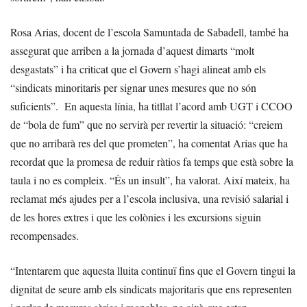
Rosa Arias, docent de l’escola Samuntada de Sabadell, també ha
assegurat que arriben a la jornada d’aquest dimarts “molt
desgastats” i ha criticat que el Govern s’hagi alineat amb els
“sindicats minoritaris per signar unes mesures que no són
suficients”. En aquesta línia, ha titllat l’acord amb UGT i CCOO
de “bola de fum” que no servirà per revertir la situació: “creiem
que no arribarà res del que prometen”, ha comentat Arias que ha
recordat que la promesa de reduir ràtios fa temps que està sobre la
taula i no es compleix. “És un insult”, ha valorat. Així mateix, ha
reclamat més ajudes per a l’escola inclusiva, una revisió salarial i
de les hores extres i que les colònies i les excursions siguin
recompensades.
“Intentarem que aquesta lluita continuï fins que el Govern tingui la
dignitat de seure amb els sindicats majoritaris que ens representen