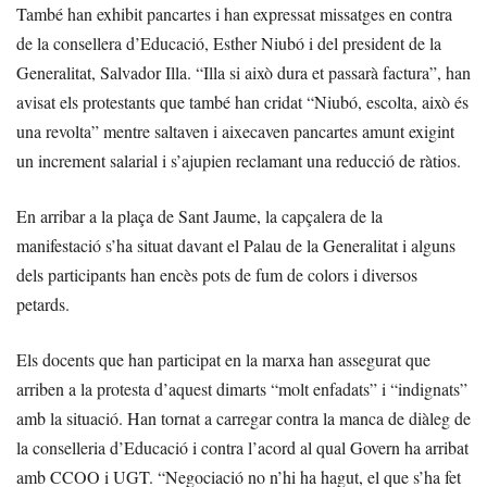
També han exhibit pancartes i han expressat missatges en contra
de la consellera d’Educació, Esther Niubó i del president de la
Generalitat, Salvador Illa. “Illa si això dura et passarà factura”, han
avisat els protestants que també han cridat “Niubó, escolta, això és
una revolta” mentre saltaven i aixecaven pancartes amunt exigint
un increment salarial i s’ajupien reclamant una reducció de ràtios.
En arribar a la plaça de Sant Jaume, la capçalera de la
manifestació s’ha situat davant el Palau de la Generalitat i alguns
dels participants han encès pots de fum de colors i diversos
petards.
Els docents que han participat en la marxa han assegurat que
arriben a la protesta d’aquest dimarts “molt enfadats” i “indignats”
amb la situació. Han tornat a carregar contra la manca de diàleg de
la conselleria d’Educació i contra l’acord al qual Govern ha arribat
amb CCOO i UGT. “Negociació no n’hi ha hagut, el que s’ha fet