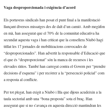
Vaga desproporcionada i exigència d’acord
Els portaveus sindicals han posat el punt final a la manifestació
llançant diversos missatges des de dalt d’un camió. Amb megàfon
en mà, han assegurat que el 70% de la comunitat educativa ha
secundat aquesta vaga i han criticat que la consellera Niubó hagi
titllat les 17 jornades de mobilitzacions convocades de
“desproporcionades”. Han advertit la responsable d’Educació que
el que és “desproporcionat” són la manca de recursos i les
elevades ràtios. També han carregat contra el Govern per “prendre
decisions d’esquena” i per recórrer a la “persecució policial” com
a resposta al conflicte.
Per tot plegat, han exigit a Niubó i Illa que dijous acudeixin a la
taula sectorial amb una “bona proposta” sota el braç. Han
assegurat que si no s’avança en aquesta direcció mantindran les