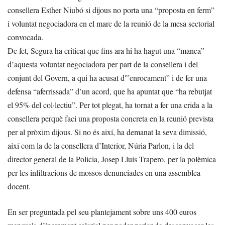
consellera Esther Niubó si dijous no porta una “proposta en ferm”
i voluntat negociadora en el marc de la reunió de la mesa sectorial
convocada.
De fet, Segura ha criticat que fins ara hi ha hagut una “manca”
d’aquesta voluntat negociadora per part de la consellera i del
conjunt del Govern, a qui ha acusat d'”enrocament” i de fer una
defensa “aferrissada” d’un acord, que ha apuntat que “ha rebutjat
el 95% del col·lectiu”. Per tot plegat, ha tornat a fer una crida a la
consellera perquè faci una proposta concreta en la reunió prevista
per al pròxim dijous. Si no és així, ha demanat la seva dimissió,
així com la de la consellera d’Interior, Núria Parlon, i la del
director general de la Policia, Josep Lluís Trapero, per la polèmica
per les infiltracions de mossos denunciades en una assemblea
docent.
En ser preguntada pel seu plantejament sobre uns 400 euros