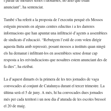
i parlar de mesures sèries i raonables, no això que estan
anunciant”, ha sentenciat.
També s’ha referit a la proposta de l’executiu perquè els Mossos
estiguin presents en alguns centres eductius i a les darreres
informacions que han apuntat una infiltració d’agents a assemblees
de sindicats d’educació. “Rebutgem l’estil de com volen dirigir
aquesta lluita amb repressió, posant mossos a instituts quan ningú
els ha demanat i infiltrant-los en assemblees sense donar cap
resposta a les reivindicacions que nosaltres estem anunciant des de
fa dies”, ha etzibat.
La d’aquest dimarts és la primera de les tres jornades de vaga
convocades al conjunt de Catalunya durant el tercer trimestre. La
última serà el 5 de juny. A més, hi ha convocades dues jornades
més per cada territori i un nou dia d’aturada de les escoles bressol
el 20 de maig.