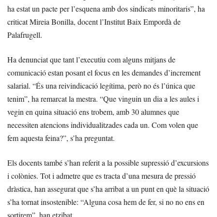
ha estat un pacte per l’esquena amb dos sindicats minoritaris”, ha
criticat Mireia Bonilla, docent l’Institut Baix Empordà de
Palafrugell.
Ha denunciat que tant l’executiu com alguns mitjans de
comunicació estan posant el focus en les demandes d’increment
salarial. “És una reivindicació legítima, però no és l’única que
tenim”, ha remarcat la mestra. “Que vinguin un dia a les aules i
vegin en quina situació ens trobem, amb 30 alumnes que
necessiten atencions individualitzades cada un. Com volen que
fem aquesta feina?”, s’ha preguntat.
Els docents també s’han referit a la possible supressió d’excursions
i colònies. Tot i admetre que es tracta d’una mesura de pressió
dràstica, han assegurat que s’ha arribat a un punt en què la situació
s’ha tornat insostenible: “Alguna cosa hem de fer, si no no ens en
sortirem”, han etzibat.