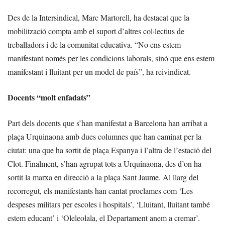
Des de la Intersindical, Marc Martorell, ha destacat que la
mobilització compta amb el suport d’altres col·lectius de
treballadors i de la comunitat educativa. “No ens estem
manifestant només per les condicions laborals, sinó que ens estem
manifestant i lluitant per un model de país”, ha reivindicat.
Docents “molt enfadats”
Part dels docents que s’han manifestat a Barcelona han arribat a
plaça Urquinaona amb dues columnes que han caminat per la
ciutat: una que ha sortit de plaça Espanya i l’altra de l’estació del
Clot. Finalment, s’han agrupat tots a Urquinaona, des d’on ha
sortit la marxa en direcció a la plaça Sant Jaume. Al llarg del
recorregut, els manifestants han cantat proclames com ‘Les
despeses militars per escoles i hospitals’, ‘Lluitant, lluitant també
estem educant’ i ‘Oleleolala, el Departament anem a cremar’.