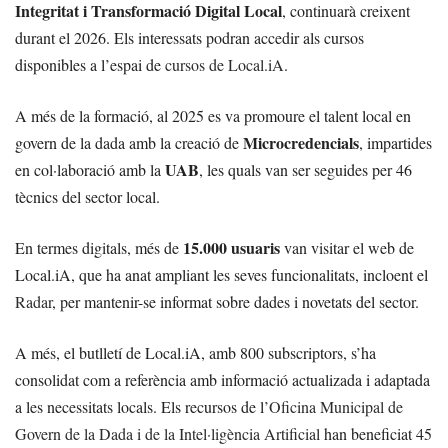
Integritat i Transformació Digital Local
, continuarà creixent
durant el 2026. Els interessats podran accedir als cursos
disponibles a l’espai de
cursos de Local.iA
.
A més de la formació, al 2025 es va promoure el talent local en
Microcredencials
govern de la dada amb la creació de
, impartides
UAB
en col·laboració amb la
, les quals van ser seguides per 46
tècnics del sector local.
15.000 usuaris
En termes digitals, més de
van visitar el web de
Local.iA, que ha anat ampliant les seves funcionalitats, incloent el
Radar
, per mantenir-se informat sobre dades i novetats del sector.
A més, el butlletí de Local.iA, amb 800 subscriptors, s’ha
consolidat com a referència amb informació actualizada i adaptada
a les necessitats locals. Els recursos de l’
Oficina Municipal de
Govern de la Dada i de la Intel·ligència Artificial
han beneficiat 45