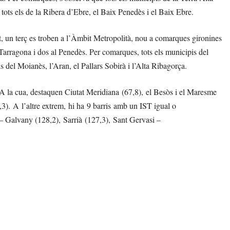
 tots els de la Ribera d’Ebre, el Baix Penedès i el Baix Ebre.
, un terç es troben a l’Àmbit Metropolità, nou a comarques gironines
e Tarragona i dos al Penedès. Per comarques, tots els municipis del
 del Moianès, l’Aran, el Pallars Sobirà i l’Alta Ribagorça.
 A la cua, destaquen Ciutat Meridiana (67,8), el Besòs i el Maresme
6,3). A l’altre extrem, hi ha 9 barris amb un IST igual o
 – Galvany (128,2), Sarrià (127,3), Sant Gervasi –