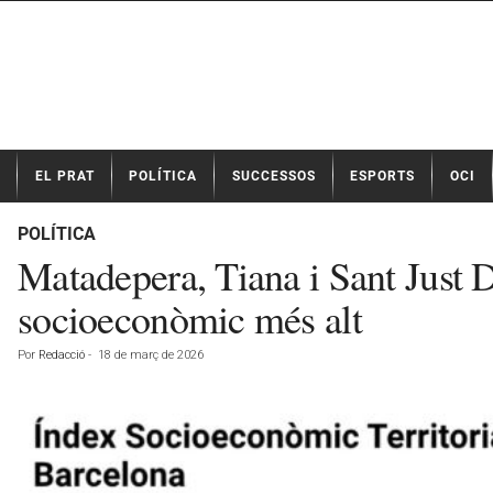
N
EL PRAT
POLÍTICA
SUCCESSOS
ESPORTS
OCI
o
t
í
POLÍTICA
c
Matadepera, Tiana i Sant Just 
i
e
socioeconòmic més alt
s
d
Por
Redacció
-
18 de març de 2026
e
E
l
P
r
a