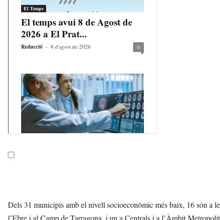
Dels 31 municipis amb el nivell socioeconòmic més baix, 16 són a les
l’Ebre i al Camp de Tarragona, i un a Centrals i a l’Àmbit Metropolit