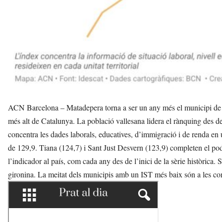
ACN Barcelona – Matadepera torna a ser un any més el municipi de m
més alt de Catalunya. La població vallesana lidera el rànquing des d
concentra les dades laborals, educatives, d’immigració i de renda en 
de 129,9. Tiana (124,7) i Sant Just Desvern (123,9) completen el podi.
l’indicador al país, com cada any des de l’inici de la sèrie històrica.
gironina. La meitat dels municipis amb un IST més baix són a les c