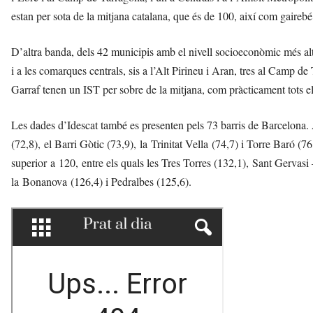
estan per sota de la mitjana catalana, que és de 100, així com gairebé
D’altra banda, dels 42 municipis amb el nivell socioeconòmic més alt
i a les comarques centrals, sis a l’Alt Pirineu i Aran, tres al Camp d
Garraf tenen un IST per sobre de la mitjana, com pràcticament tots els
Les dades d’Idescat també es presenten pels 73 barris de Barcelona.
(72,8), el Barri Gòtic (73,9), la Trinitat Vella (74,7) i Torre Baró (7
superior a 120, entre els quals les Tres Torres (132,1), Sant Gervasi
la Bonanova (126,4) i Pedralbes (125,6).