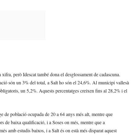
a xifra, però Idescat també dona el desglossament de cadascuna.
cació són un 3% del total, a Salt ho són el 24,6%. Al municipi vallesà
obligatoris, un 5,2%. Aquests percentatges creixen fins al 28,2% i el
ge de població ocupada de 20 a 64 anys més alt, mentre que
s de baixa qualificació, i a Soses on més, mentre que a
és amb estudis baixos, i a Salt és on està més disparat aquest