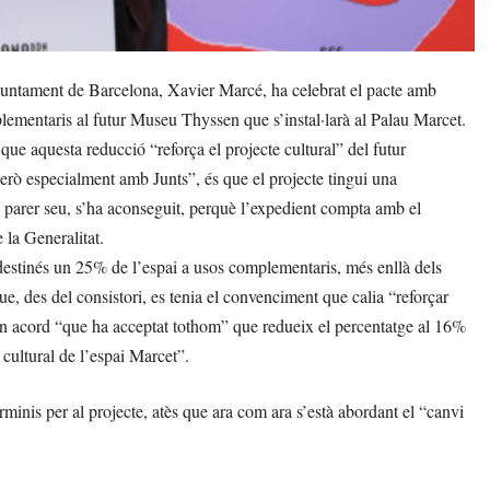
juntament de Barcelona, Xavier Marcé, ha celebrat el pacte amb
lementaris al futur Museu Thyssen que s’instal·larà al Palau Marcet.
que aquesta reducció “reforça el projecte cultural” del futur
però especialment amb Junts”, és que el projecte tingui una
a parer seu, s’ha aconseguit, perquè l’expedient compta amb el
 la Generalitat.
destinés un 25% de l’espai a usos complementaris, més enllà dels
ue, des del consistori, es tenia el convenciment que calia “reforçar
 a un acord “que ha acceptat tothom” que redueix el percentatge al 16%
 cultural de l’espai Marcet”.
rminis per al projecte, atès que ara com ara s’està abordant el “canvi