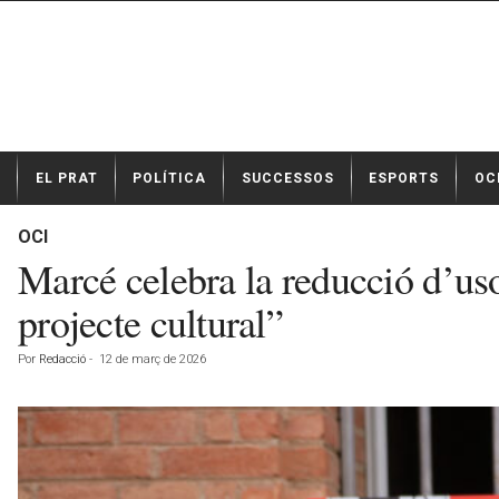
N
EL PRAT
POLÍTICA
SUCCESSOS
ESPORTS
OC
o
t
í
OCI
c
Marcé celebra la reducció d’us
i
e
projecte cultural”
s
d
Por
Redacció
-
12 de març de 2026
e
E
l
P
r
a