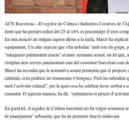
ACN Barcelona – El regidor de Cultura i Indústries Creatives de l’A
Junts que ha permès reduir del 25 al 16% el percentatge d’usos comp
En una atenció als mitjans aquest dijous a la tarda, Marcé ha explicat 
equipament. Un altre aspecte que s’ha treballat “amb tots els grups, 
“adequació patrimonial exacta” al marc normatiu actual, un fet que, 
vistiplau dels serveis patrimonials tant del consistori barceloní com de
Marcé ha recordat que la normativa actual permetria que el projecte 
culturals, com podrien ser restaurants o botigues. Però ha subratllat q
molt l’activitat cultural”, per la qual cosa ha celebrat haver arribat
esmentat. D’aquesta manera, ha dit, “optimitzem el procés d’activitat
En paral·lel, el regidor de Cultura barceloní no ha volgut aventurar te
de planejament” urbanístic que ha de permetre tirar-lo endavant.