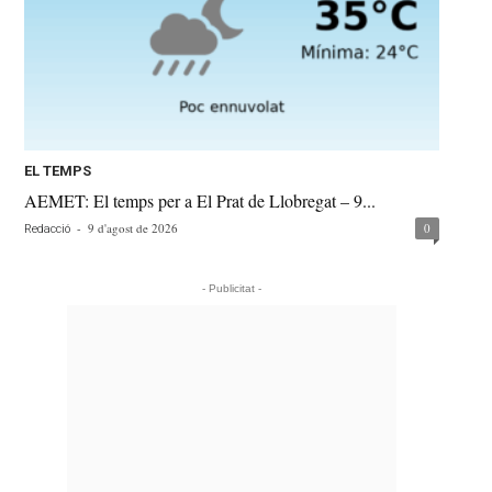
EL TEMPS
AEMET: El temps per a El Prat de Llobregat – 9...
-
9 d'agost de 2026
0
Redacció
- Publicitat -