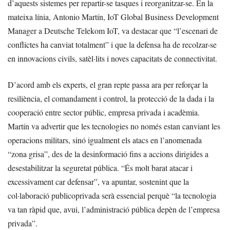
d’aquests sistemes per repartir-se tasques i reorganitzar-se. En la
mateixa línia, Antonio Martín, IoT Global Business Development
Manager a Deutsche Telekom IoT, va destacar que “l’escenari de
conflictes ha canviat totalment” i que la defensa ha de recolzar-se
en innovacions civils, satèl·lits i noves capacitats de connectivitat.
D’acord amb els experts, el gran repte passa ara per reforçar la
resiliència, el comandament i control, la protecció de la dada i la
cooperació entre sector públic, empresa privada i acadèmia.
Martín va advertir que les tecnologies no només estan canviant les
operacions militars, sinó igualment els atacs en l’anomenada
“zona grisa”, des de la desinformació fins a accions dirigides a
desestabilitzar la seguretat pública. “És molt barat atacar i
excessivament car defensar”, va apuntar, sostenint que la
col·laboració publicoprivada serà essencial perquè “la tecnologia
va tan ràpid que, avui, l’administració pública depèn de l’empresa
privada”.