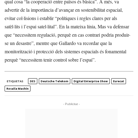
qual cosa “la cooperació entre països és bàsica”. A més, va
advertir de la importància d’avançar en sostenibilitat espacial,
evitar col·lisions i establir “polítiques i regles clares per als
satèl·lits i l’espai satel·lital”. En la mateixa línia, Mas va defensar
que “necessitem regulació, perquè en cas contrari podria produir-
se un desastre”, mentre que Gallardo va recordar que la
monitorització i protecció dels sistemes espacials és fonamental
perquè “necessitem tenir control sobre l’espai”.
ETIQUETAS
DES
Deutsche Telekom
Digital Enterprise Show
Eurecat
Rosalía Machín
- Publicitat -