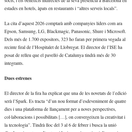
socis, i els beneficis indirectes de la seva presència a Barcelona en
estades en hotels, àpats en restaurants i “altres serveis locals”.
La cita d’aquest 2026 comptarà amb companyies líders com ara
Epson, Samsung, LG, Blackmagic, Panasonic, Shure i Microsoft.
Dels més de 1.700 expositors, 323 ho faran per primera vegada al
recinte firal de l’Hospitalet de Llobregat. El director de l’ISE ha
posat de relleu que el pavelló de Catalunya tindrà més de 30
integrants.
Dues estrenes
El director de la fira ha explicat que una de les novetats de l’edició
serà l’Spark. Es tracta “d’un nou format d’esdeveniment de quatre
dies i una plataforma de llançament per a noves perspectives,
col·laboracions i possibilitats […], on convergeixen la creativitat i
la tecnologia”. Tindrà lloc del 3 al 6 de febrer i busca la unió