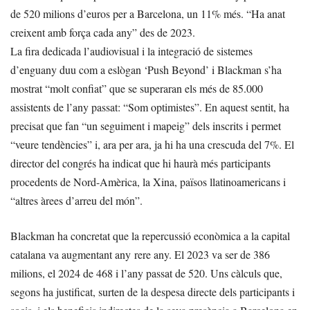
de 520 milions d’euros per a Barcelona, un 11% més. “Ha anat
creixent amb força cada any” des de 2023.
La fira dedicada l’audiovisual i la integració de sistemes
d’enguany duu com a eslògan ‘Push Beyond’ i Blackman s’ha
mostrat “molt confiat” que se superaran els més de 85.000
assistents de l’any passat: “Som optimistes”. En aquest sentit, ha
precisat que fan “un seguiment i mapeig” dels inscrits i permet
“veure tendències” i, ara per ara, ja hi ha una crescuda del 7%. El
director del congrés ha indicat que hi haurà més participants
procedents de Nord-Amèrica, la Xina, països llatinoamericans i
“altres àrees d’arreu del món”.
Blackman ha concretat que la repercussió econòmica a la capital
catalana va augmentant any rere any. El 2023 va ser de 386
milions, el 2024 de 468 i l’any passat de 520. Uns càlculs que,
segons ha justificat, surten de la despesa directe dels participants i