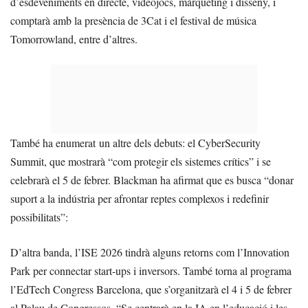
d’esdeveniments en directe, videojocs, màrqueting i disseny, i
comptarà amb la presència de 3Cat i el festival de música
Tomorrowland, entre d’altres.
També ha enumerat un altre dels debuts: el CyberSecurity
Summit, que mostrarà “com protegir els sistemes crítics” i se
celebrarà el 5 de febrer. Blackman ha afirmat que es busca “donar
suport a la indústria per afrontar reptes complexos i redefinir
possibilitats”:
D’altra banda, l’ISE 2026 tindrà alguns retorns com l’Innovation
Park per connectar start-ups i inversors. També torna al programa
l’EdTech Congress Barcelona, que s’organitzarà el 4 i 5 de febrer
al Palau de Congressos. “Se centrarà en la IA en l’educació i les