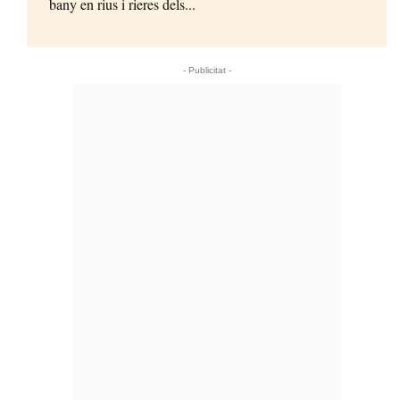
bany en rius i rieres dels...
- Publicitat -