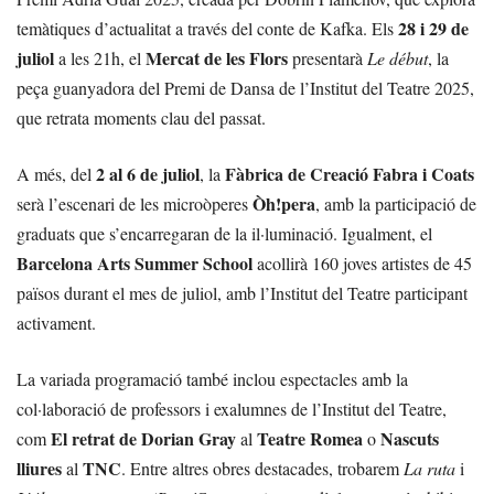
28 i 29 de
temàtiques d’actualitat a través del conte de Kafka. Els
juliol
Mercat de les Flors
a les 21h, el
presentarà
Le début
, la
peça guanyadora del Premi de Dansa de l’Institut del Teatre 2025,
que retrata moments clau del passat.
2 al 6 de juliol
Fàbrica de Creació Fabra i Coats
A més, del
, la
Òh!pera
serà l’escenari de les microòperes
, amb la participació de
graduats que s’encarregaran de la il·luminació. Igualment, el
Barcelona Arts Summer School
acollirà 160 joves artistes de 45
països durant el mes de juliol, amb l’Institut del Teatre participant
activament.
La variada programació també inclou espectacles amb la
col·laboració de professors i exalumnes de l’Institut del Teatre,
El retrat de Dorian Gray
Teatre Romea
Nascuts
com
al
o
lliures
TNC
al
. Entre altres obres destacades, trobarem
La ruta
i