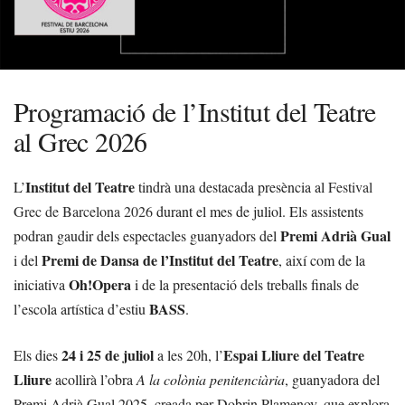
Programació de l’Institut del Teatre
al Grec 2026
Institut del Teatre
L’
tindrà una destacada presència al
Festival
Grec de Barcelona 2026
durant el mes de juliol. Els assistents
Premi Adrià Gual
podran gaudir dels espectacles guanyadors del
Premi de Dansa de l’Institut del Teatre
i del
, així com de la
Oh!Opera
iniciativa
i de la presentació dels treballs finals de
BASS
l’escola artística d’estiu
.
24 i 25 de juliol
Espai Lliure del Teatre
Els dies
a les 20h, l’
Lliure
acollirà l’obra
A la colònia penitenciària
, guanyadora del
Premi Adrià Gual 2025, creada per Dobrin Plamenov, que explora