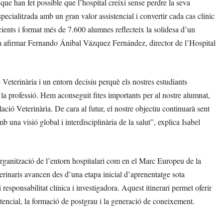
que han fet possible que l’hospital creixi sense perdre la seva
specialitzada amb un gran valor assistencial i convertir cada cas clínic
ients i format més de 7.600 alumnes reflecteix la solidesa d’un
va afirmar Fernando Ánibal Vázquez Fernández, director de l’Hospital
 Veterinària i un entorn decisiu perquè els nostres estudiants
de la professió. Hem aconseguit fites importants per al nostre alumnat,
ió Veterinària. De cara al futur, el nostre objectiu continuarà sent
b una visió global i interdisciplinària de la salut”, explica Isabel
organització de l’entorn hospitalari com en el Marc Europeu de la
terinaris avancen des d’una etapa inicial d’aprenentatge sota
responsabilitat clínica i investigadora. Aquest itinerari permet oferir
istencial, la formació de postgrau i la generació de coneixement.