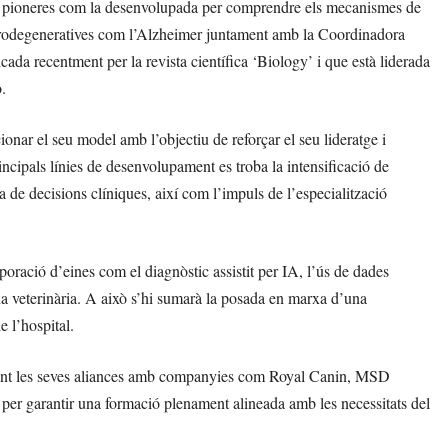
ions pioneres com la desenvolupada per comprendre els mecanismes de
neurodegeneratives com l’Alzheimer juntament amb la Coordinadora
 recentment per la revista científica ‘Biology’ i que està liderada
.
onar el seu model amb l’objectiu de reforçar el seu lideratge i
incipals línies de desenvolupament es troba la intensificació de
a de decisions clíniques, així com l’impuls de l’especialització
rporació d’eines com el diagnòstic assistit per IA, l’ús de dades
na veterinària. A això s’hi sumarà la posada en marxa d’una
e l’hospital.
orçant les seves aliances amb companyies com Royal Canin, MSD
er garantir una formació plenament alineada amb les necessitats del