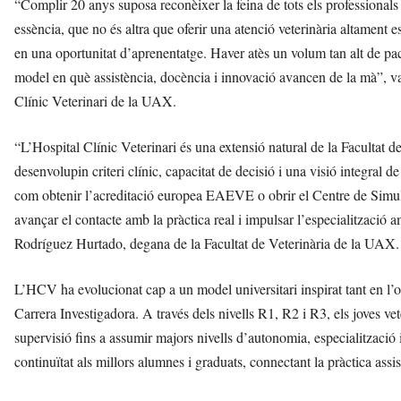
“Complir 20 anys suposa reconèixer la feina de tots els professionals 
essència, que no és altra que oferir una atenció veterinària altament e
en una oportunitat d’aprenentatge. Haver atès un volum tan alt de pac
model en què assistència, docència i innovació avancen de la mà”, 
Clínic Veterinari de la UAX.
“L’Hospital Clínic Veterinari és una extensió natural de la Facultat de
desenvolupin criteri clínic, capacitat de decisió i una visió integral 
com obtenir l’acreditació europea EAEVE o obrir el Centre de Simulac
avançar el contacte amb la pràctica real i impulsar l’especialització am
Rodríguez Hurtado, degana de la Facultat de Veterinària de la UAX.
L’HCV ha evolucionat cap a un model universitari inspirat tant en l’
Carrera Investigadora. A través dels nivells R1, R2 i R3, els joves ve
supervisió fins a assumir majors nivells d’autonomia, especialització i 
continuïtat als millors alumnes i graduats, connectant la pràctica ass