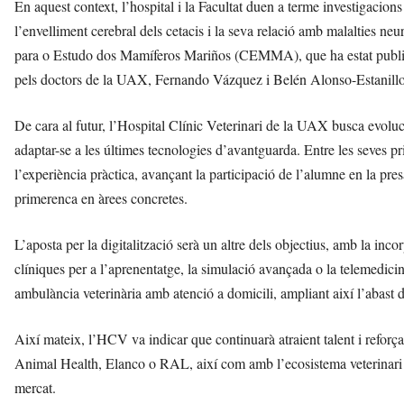
En aquest context, l’hospital i la Facultat duen a terme investigac
l’envelliment cerebral dels cetacis i la seva relació amb malalties 
para o Estudo dos Mamíferos Mariños (CEMMA), que ha estat publicada
pels doctors de la UAX, Fernando Vázquez i Belén Alonso-Estanillo
De cara al futur, l’Hospital Clínic Veterinari de la UAX busca evoluci
adaptar-se a les últimes tecnologies d’avantguarda. Entre les seves pr
l’experiència pràctica, avançant la participació de l’alumne en la pres
primerenca en àrees concretes.
L’aposta per la digitalització serà un altre dels objectius, amb la inco
clíniques per a l’aprenentatge, la simulació avançada o la telemedici
ambulància veterinària amb atenció a domicili, ampliant així l’abast d
Així mateix, l’HCV va indicar que continuarà atraient talent i ref
Animal Health, Elanco o RAL, així com amb l’ecosistema veterinari p
mercat.