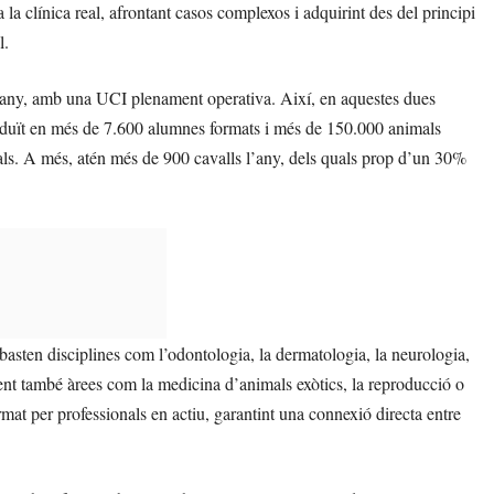
a clínica real, afrontant casos complexos i adquirint des del principi
l.
 l’any, amb una UCI plenament operativa. Així, en aquestes dues
raduït en més de 7.600 alumnes formats i més de 150.000 animals
ls. A més, atén més de 900 cavalls l’any, dels quals prop d’un 30%
basten disciplines com l’odontologia, la dermatologia, la neurologia,
loent també àrees com la medicina d’animals exòtics, la reproducció o
mat per professionals en actiu, garantint una connexió directa entre