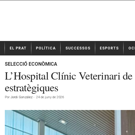
N
EL PRAT
POLÍTICA
SUCCESSOS
ESPORTS
OC
o
t
í
SELECCIÓ ECONÒMICA
c
L’Hospital Clínic Veterinari de
i
e
estratègiques
s
d
Por
Jordi González
-
24 de juny de 2026
e
E
l
P
r
a