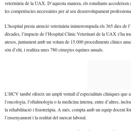
veterinària de la UAX. D’aquesta manera, els estudiants accedeixen a l
les competències necessàries per al seu desenvolupament professiona
L’hospital presta atenció veterinària ininterrompuda els 365 dies de
dècades, l’impacte de l’Hospital Clínic Veterinari de la UAX s’ha t
atesos, juntament amb un volum de 15.000 procediments clínics anua
són d’elit, i realitza unes 780 cirurgies equines anuals.
L’HCV també ofereix un ampli ventall d’especialitats clíniques que a
l’oncologia, l’oftalmologia o la medicina interna, entre d’altres, inc
la rehabilitació i fisioteràpia. A més, compta amb un equip docent for
l’ensenyament i la realitat del mercat laboral.