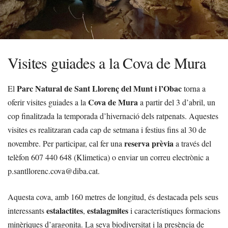
Visites guiades a la Cova de Mura
Parc Natural de Sant Llorenç del Munt i l’Obac
El
torna a
Cova de Mura
oferir visites guiades a la
a partir del 3 d’abril, un
cop finalitzada la temporada d’hivernació dels ratpenats. Aquestes
visites es realitzaran cada cap de setmana i festius fins al 30 de
reserva prèvia
novembre. Per participar, cal fer una
a través del
telèfon 607 440 648 (Klimetica) o enviar un correu electrònic a
p.santllorenc.cova@diba.cat.
Aquesta cova, amb 160 metres de longitud, és destacada pels seus
estalactites
estalagmites
interessants
,
i característiques formacions
minèriques d’aragonita. La seva biodiversitat i la presència de