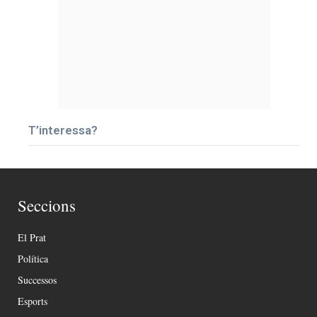
T’interessa?
Seccions
El Prat
Política
Successos
Esports