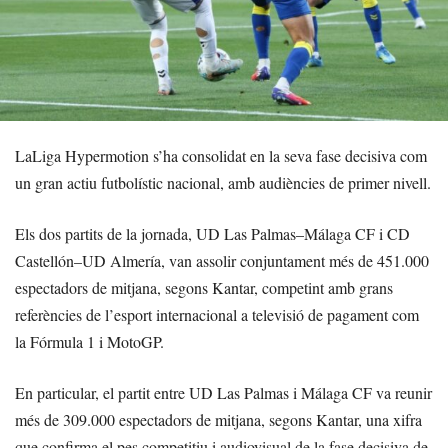
LaLiga Hypermotion s’ha consolidat en la seva fase decisiva com
un gran actiu futbolístic nacional, amb audiències de primer nivell.
Els dos partits de la jornada, UD Las Palmas–Málaga CF i CD
Castellón–UD Almería, van assolir conjuntament més de 451.000
espectadors de mitjana, segons Kantar, competint amb grans
referències de l’esport internacional a televisió de pagament com
la Fórmula 1 i MotoGP.
En particular, el partit entre UD Las Palmas i Málaga CF va reunir
més de 309.000 espectadors de mitjana, segons Kantar, una xifra
que confirma el pes competitiu i audiovisual de la fase decisiva de