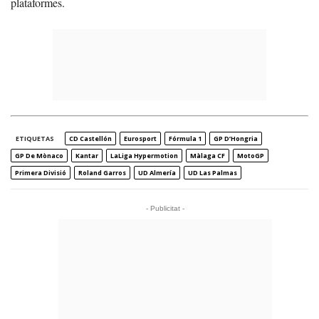
plataformes.
ETIQUETAS
CD Castellón
Eurosport
Fórmula 1
GP D’Hongria
GP De Mònaco
Kantar
LaLiga Hypermotion
Màlaga CF
MotoGP
Primera Divisió
Roland Garros
UD Almería
UD Las Palmas
- Publicitat -