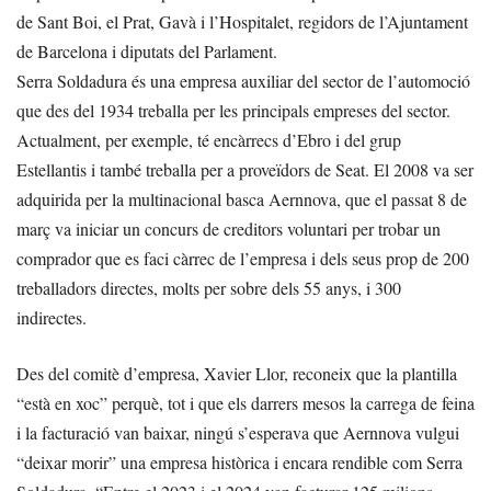
de Sant Boi, el Prat, Gavà i l’Hospitalet, regidors de l’Ajuntament
de Barcelona i diputats del Parlament.
Serra Soldadura és una empresa auxiliar del sector de l’automoció
que des del 1934 treballa per les principals empreses del sector.
Actualment, per exemple, té encàrrecs d’Ebro i del grup
Estellantis i també treballa per a proveïdors de Seat. El 2008 va ser
adquirida per la multinacional basca Aernnova, que el passat 8 de
març va iniciar un concurs de creditors voluntari per trobar un
comprador que es faci càrrec de l’empresa i dels seus prop de 200
treballadors directes, molts per sobre dels 55 anys, i 300
indirectes.
Des del comitè d’empresa, Xavier Llor, reconeix que la plantilla
“està en xoc” perquè, tot i que els darrers mesos la carrega de feina
i la facturació van baixar, ningú s’esperava que Aernnova vulgui
“deixar morir” una empresa històrica i encara rendible com Serra