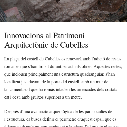
Innovacions al Patrimoni
Arquitectònic de Cubelles
La plaça del castell de Cubelles es renovarà amb l’adició de restes
romanes que s’han trobat durant les actuals obres. Aquestes restes,
que inclouen principalment una estructura quadrangular, s’han
localitzat just davant de la porta del castell, amb un mur de
tancament sud que ha romàs intacte i les arrencades dels costats
est i oest, amb gruixos superiors a un metre.
Després d’una avaluació arqueològica de les parts ocultes de
l’estructura, es busca definir el perímetre d’aquest espai, que es
diferenciarà amb un nou paviment a la plaça. Pel que fa al costat