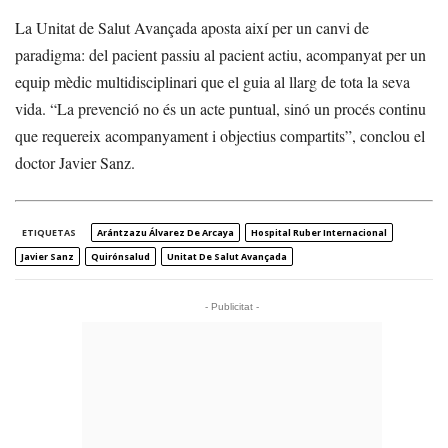
La Unitat de Salut Avançada aposta així per un canvi de
paradigma: del pacient passiu al pacient actiu, acompanyat per un
equip mèdic multidisciplinari que el guia al llarg de tota la seva
vida. “La prevenció no és un acte puntual, sinó un procés continu
que requereix acompanyament i objectius compartits”, conclou el
doctor Javier Sanz.
ETIQUETAS
Arántzazu Álvarez De Arcaya
Hospital Ruber Internacional
Javier Sanz
Quirónsalud
Unitat De Salut Avançada
- Publicitat -