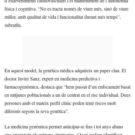
d’esdeveniments cardiovasculars i el manteniment de l’autonomia
física i cognitiva. “No es tracta només de viure més, sinó de viure
millor, amb qualitat de vida i funcionalitat durant més temps”,
subratlla.
En aquest model, la genètica mèdica adquireix un paper clau. El
doctor Javier Sanz, expert en medicina predictiva i
farmacogenòmica, destaca que “hem passat d’un enfocament basat
en mitjanes poblacionals a un de centrat en el risc individual. Dues
persones amb el mateix perfil clínic poden tenir riscos molt
diferents segons la seva genètica”.
La medicina genòmica permet anticipar-se fins i tot anys abans
que apareguin els primers símptomes. “Avui podem identificar