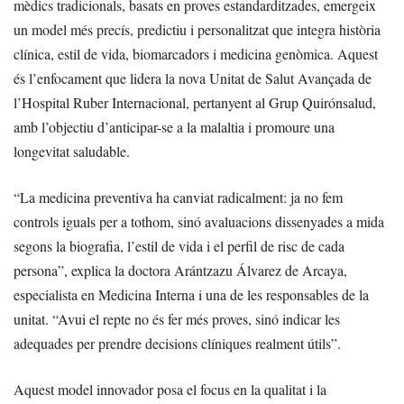
mèdics tradicionals, basats en proves estandarditzades, emergeix
un model més precís, predictiu i personalitzat que integra història
clínica, estil de vida, biomarcadors i medicina genòmica. Aquest
és l’enfocament que lidera la nova Unitat de Salut Avançada de
l’Hospital Ruber Internacional, pertanyent al Grup Quirónsalud,
amb l’objectiu d’anticipar-se a la malaltia i promoure una
longevitat saludable.
“La medicina preventiva ha canviat radicalment: ja no fem
controls iguals per a tothom, sinó avaluacions dissenyades a mida
segons la biografia, l’estil de vida i el perfil de risc de cada
persona”, explica la doctora Arántzazu Álvarez de Arcaya,
especialista en Medicina Interna i una de les responsables de la
unitat. “Avui el repte no és fer més proves, sinó indicar les
adequades per prendre decisions clíniques realment útils”.
Aquest model innovador posa el focus en la qualitat i la