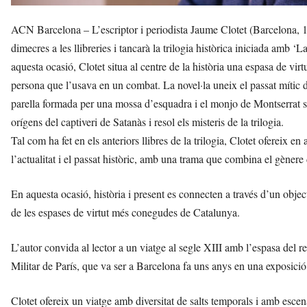
ACN Barcelona – L’escriptor i periodista Jaume Clotet (Barcelona, 1
dimecres a les llibreries i tancarà la trilogia històrica iniciada amb 
aquesta ocasió, Clotet situa al centre de la història una espasa de virt
persona que l’usava en un combat. La novel·la uneix el passat mític 
parella formada per una mossa d’esquadra i el monjo de Montserrat s
orígens del captiveri de Satanàs i resol els misteris de la trilogia.
Tal com ha fet en els anteriors llibres de la trilogia, Clotet ofereix en
l’actualitat i el passat històric, amb una trama que combina el gènere d
En aquesta ocasió, història i present es connecten a través d’un object
de les espases de virtut més conegudes de Catalunya.
L’autor convida al lector a un viatge al segle XIII amb l’espasa del 
Militar de París, que va ser a Barcelona fa uns anys en una exposic
Clotet ofereix un viatge amb diversitat de salts temporals i amb esc