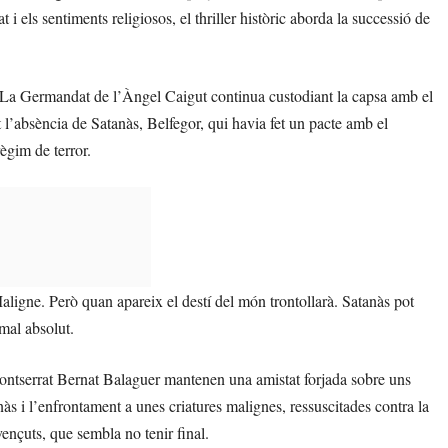
i els sentiments religiosos, el thriller històric aborda la successió de
 La Germandat de l’Àngel Caigut continua custodiant la capsa amb el
t l’absència de Satanàs, Belfegor, qui havia fet un pacte amb el
ègim de terror.
aligne. Però quan apareix el destí del món trontollarà. Satanàs pot
 mal absolut.
ontserrat Bernat Balaguer mantenen una amistat forjada sobre uns
nàs i l’enfrontament a unes criatures malignes, ressuscitades contra la
ençuts, que sembla no tenir final.