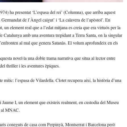
974) ha presentat ‘L’espasa del rei’ (Columna), que arriba aquest
‘La Germandat de l’Àngel caigut’ i ‘La calavera de l’apòstol’. En
ut, un element real que a l’edat mitjana es creia que era virtuós per la
de Catalunya amb una aventura trepidant a Terra Santa, on la singular
’enfronten al mal que genera Satanàs. El volum aprofundeix en els
 aquesta novel·la una doble trama narrativa que situa al lector entre
el thriller i les aventures èpiques.
e mític: l’espasa de Vilardella. Clotet recupera així, la història d’una
rei Jaume I, un element que existeix realment, en custodia del Museu
ió al MNAC.
enaris coneguts de casa com Perpinyà, Montserrat i Barcelona però