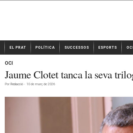
N
EL PRAT
POLÍTICA
SUCCESSOS
ESPORTS
OC
o
t
í
OCI
c
Jaume Clotet tanca la seva trilo
i
e
Por
Redacció
-
10 de març de 2026
s
d
e
E
l
P
r
a