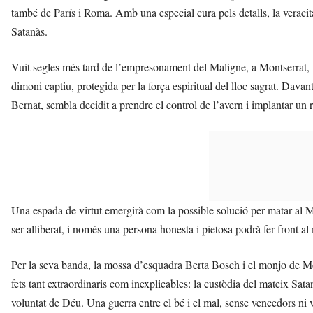
també de París i Roma. Amb una especial cura pels detalls, la veracitat 
Satanàs.
Vuit segles més tard de l’empresonament del Maligne, a Montserrat,
dimoni captiu, protegida per la força espiritual del lloc sagrat. Davan
Bernat, sembla decidit a prendre el control de l’avern i implantar un r
Una espada de virtut emergirà com la possible solució per matar al M
ser alliberat, i només una persona honesta i pietosa podrà fer front al
Per la seva banda, la mossa d’esquadra Berta Bosch i el monjo de M
fets tant extraordinaris com inexplicables: la custòdia del mateix Sata
voluntat de Déu. Una guerra entre el bé i el mal, sense vencedors ni v