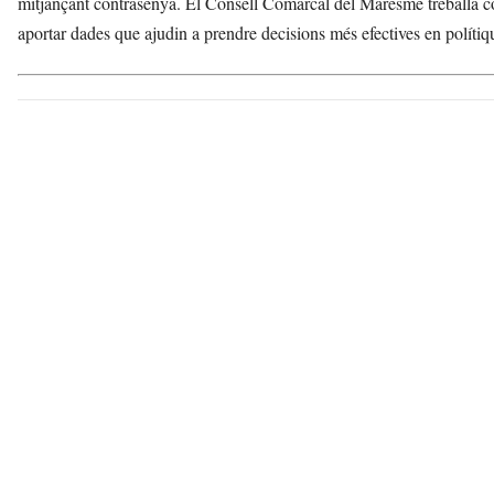
mitjançant contrasenya. El Consell Comarcal del Maresme treballa con
t
aportar dades que ajudin a prendre decisions més efectives en polítiqu
d
e
L
l
o
b
r
e
g
a
t
a
v
u
i