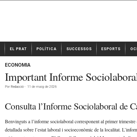
N
EL PRAT
POLÍTICA
SUCCESSOS
ESPORTS
OC
o
t
í
ECONOMIA
c
Important Informe Sociolaboral
i
e
Por
Redacció
-
11 de maig de 2026
s
d
e
Consulta l’Informe Sociolaboral de Ca
E
l
Benvinguts a l’informe sociolaboral corresponent al primer trimestr
P
r
detallada sobre l’estat laboral i socioeconòmic de la localitat. L’inf
a