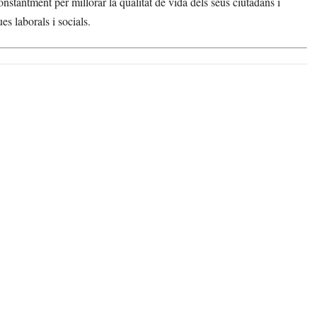
stantment per millorar la qualitat de vida dels seus ciutadans i
es laborals i socials.