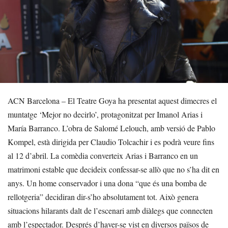
ACN Barcelona – El Teatre Goya ha presentat aquest dimecres el
muntatge ‘Mejor no decirlo’, protagonitzat per Imanol Arias i
María Barranco. L’obra de Salomé Lelouch, amb versió de Pablo
Kompel, està dirigida per Claudio Tolcachir i es podrà veure fins
al 12 d’abril. La comèdia converteix Arias i Barranco en un
matrimoni estable que decideix confessar-se allò que no s’ha dit en
anys. Un home conservador i una dona “que és una bomba de
rellotgeria” decidiran dir-s’ho absolutament tot. Això genera
situacions hilarants dalt de l’escenari amb diàlegs que connecten
amb l’espectador. Després d’haver-se vist en diversos països de