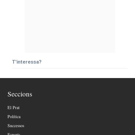
T’interessa?
Seccions
El Prat
Política
Successos
Esports