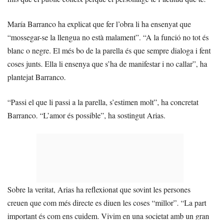
María Barranco ha explicat que fer l’obra li ha ensenyat que
“mossegar-se la llengua no està malament”. “A la funció no tot és
blanc o negre. El més bo de la parella és que sempre dialoga i fent
coses junts. Ella li ensenya que s’ha de manifestar i no callar”, ha
plantejat Barranco.
“Passi el que li passi a la parella, s’estimen molt”, ha concretat
Barranco. “L’amor és possible”, ha sostingut Arias.
Sobre la veritat, Arias ha reflexionat que sovint les persones
creuen que com més directe es diuen les coses “millor”. “La part
important és com ens cuidem. Vivim en una societat amb un gran