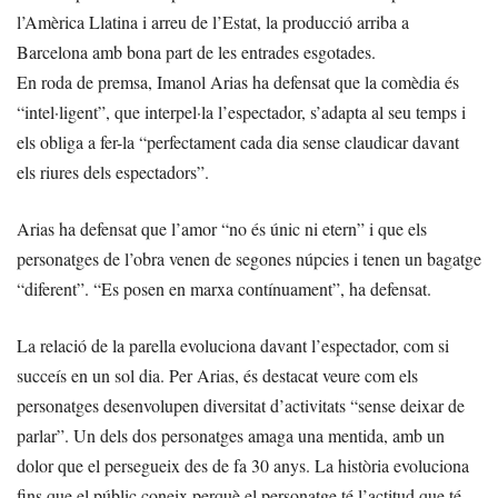
l’Amèrica Llatina i arreu de l’Estat, la producció arriba a
Barcelona amb bona part de les entrades esgotades.
En roda de premsa, Imanol Arias ha defensat que la comèdia és
“intel·ligent”, que interpel·la l’espectador, s’adapta al seu temps i
els obliga a fer-la “perfectament cada dia sense claudicar davant
els riures dels espectadors”.
Arias ha defensat que l’amor “no és únic ni etern” i que els
personatges de l’obra venen de segones núpcies i tenen un bagatge
“diferent”. “Es posen en marxa contínuament”, ha defensat.
La relació de la parella evoluciona davant l’espectador, com si
succeís en un sol dia. Per Arias, és destacat veure com els
personatges desenvolupen diversitat d’activitats “sense deixar de
parlar”. Un dels dos personatges amaga una mentida, amb un
dolor que el persegueix des de fa 30 anys. La història evoluciona
fins que el públic coneix perquè el personatge té l’actitud que té.