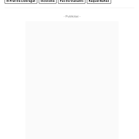
El Prat De Llobregat
Incivisme
Pas De Vianants
Raquel Nuñez
- Publicitat -