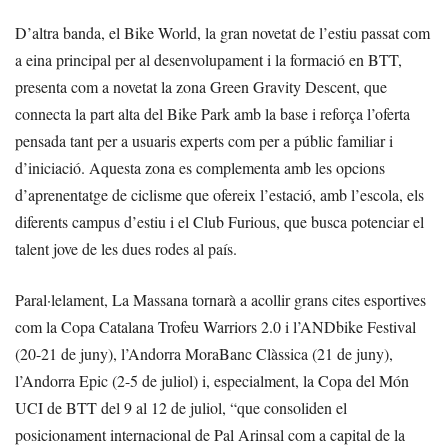
D’altra banda, el Bike World, la gran novetat de l’estiu passat com
a eina principal per al desenvolupament i la formació en BTT,
presenta com a novetat la zona Green Gravity Descent, que
connecta la part alta del Bike Park amb la base i reforça l’oferta
pensada tant per a usuaris experts com per a públic familiar i
d’iniciació. Aquesta zona es complementa amb les opcions
d’aprenentatge de ciclisme que ofereix l’estació, amb l’escola, els
diferents campus d’estiu i el Club Furious, que busca potenciar el
talent jove de les dues rodes al país.
Paral·lelament, La Massana tornarà a acollir grans cites esportives
com la Copa Catalana Trofeu Warriors 2.0 i l’ANDbike Festival
(20-21 de juny), l’Andorra MoraBanc Clàssica (21 de juny),
l’Andorra Epic (2-5 de juliol) i, especialment, la Copa del Món
UCI de BTT del 9 al 12 de juliol, “que consoliden el
posicionament internacional de Pal Arinsal com a capital de la