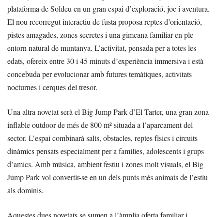
plataforma de Soldeu en un gran espai d’exploració, joc i aventura.
El nou recorregut interactiu de fusta proposa reptes d’orientació,
pistes amagades, zones secretes i una gimcana familiar en ple
entorn natural de muntanya. L’activitat, pensada per a totes les
edats, ofereix entre 30 i 45 minuts d’experiència immersiva i està
concebuda per evolucionar amb futures temàtiques, activitats
nocturnes i cerques del tresor.
Una altra novetat serà el Big Jump Park d’El Tarter, una gran zona
inflable outdoor de més de 800 m² situada a l’aparcament del
sector. L’espai combinarà salts, obstacles, reptes físics i circuits
dinàmics pensats especialment per a famílies, adolescents i grups
d’amics. Amb música, ambient festiu i zones molt visuals, el Big
Jump Park vol convertir-se en un dels punts més animats de l’estiu
als dominis.
Aquestes dues novetats se sumen a l’àmplia oferta familiar i