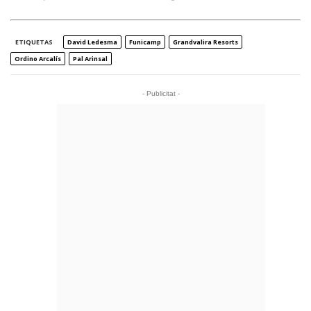
ETIQUETAS
David Ledesma
Funicamp
Grandvalira Resorts
Ordino Arcalís
Pal Arinsal
- Publicitat -