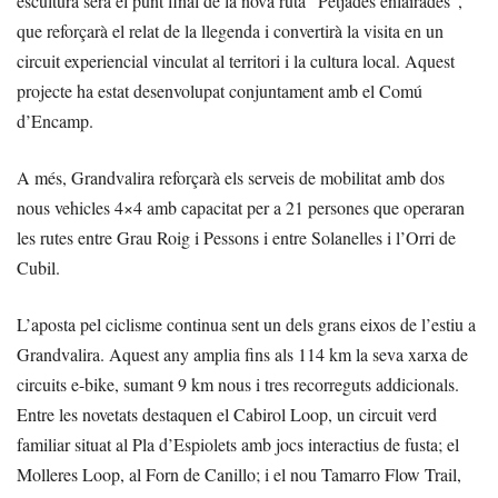
escultura serà el punt final de la nova ruta “Petjades enlairades”,
que reforçarà el relat de la llegenda i convertirà la visita en un
circuit experiencial vinculat al territori i la cultura local. Aquest
projecte ha estat desenvolupat conjuntament amb el Comú
d’Encamp.
A més, Grandvalira reforçarà els serveis de mobilitat amb dos
nous vehicles 4×4 amb capacitat per a 21 persones que operaran
les rutes entre Grau Roig i Pessons i entre Solanelles i l’Orri de
Cubil.
L’aposta pel ciclisme continua sent un dels grans eixos de l’estiu a
Grandvalira. Aquest any amplia fins als 114 km la seva xarxa de
circuits e-bike, sumant 9 km nous i tres recorreguts addicionals.
Entre les novetats destaquen el Cabirol Loop, un circuit verd
familiar situat al Pla d’Espiolets amb jocs interactius de fusta; el
Molleres Loop, al Forn de Canillo; i el nou Tamarro Flow Trail,