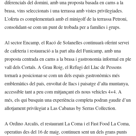
diferencials del domini, amb una proposta basada en carns a la
brasa, vins seleccionats i una terrassa amb vistes privilegiades.
L’oferta es complementarà amb el minigolf de la terrassa Petroni,
consolidant-se com un punt de trobada per a famílies i grups.
Al sector Encamp, el Racó de Solanelles continuarà oferint servei
de cafeteria i restauració a la part alta del Funicamp, amb una
proposta centrada en carns a la brasa i gastronomia informal en ple
vall dels Cortals. A Grau Roig, el Refugi del Llac de Pessons
tornarà a posicionar-se com un dels espais gastronòmics més
emblemàtics del país, envoltat de llacs i paisatge d’alta muntanya,
accessible tant a peu com mitjançant els nous vehicles 4×4. A
més, els qui busquin una experiència completa podran gaudir d’un
allotjament privilegiat a Las Cabanas by Serras Collection.
A Ordino Arcalís, el restaurant La Coma i el Fast Food La Coma,
operatius des del 16 de maig, continuen sent un dels grans punts