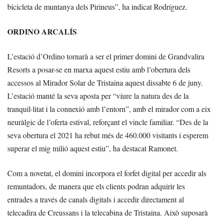
bicicleta de muntanya dels Pirineus”, ha indicat Rodríguez.
ORDINO ARCALÍS
L’estació d’Ordino tornarà a ser el primer domini de Grandvalira
Resorts a posar-se en marxa aquest estiu amb l’obertura dels
accessos al Mirador Solar de Tristaina aquest dissabte 6 de juny.
L’estació manté la seva aposta per “viure la natura des de la
tranquil·litat i la connexió amb l’entorn”, amb el mirador com a eix
neuràlgic de l’oferta estival, reforçant el vincle familiar. “Des de la
seva obertura el 2021 ha rebut més de 460.000 visitants i esperem
superar el mig milió aquest estiu”, ha destacat Ramonet.
Com a novetat, el domini incorpora el forfet digital per accedir als
remuntadors, de manera que els clients podran adquirir les
entrades a través de canals digitals i accedir directament al
telecadira de Creussans i la telecabina de Tristaina. Això suposarà