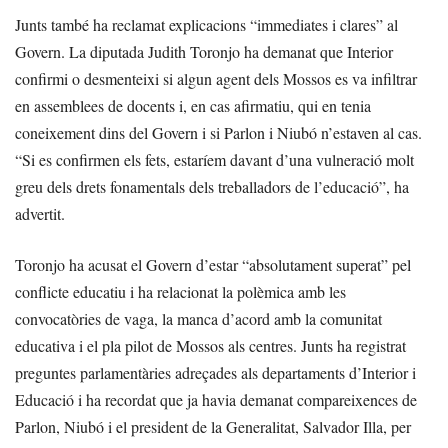
Junts també ha reclamat explicacions “immediates i clares” al
Govern. La diputada Judith Toronjo ha demanat que Interior
confirmi o desmenteixi si algun agent dels Mossos es va infiltrar
en assemblees de docents i, en cas afirmatiu, qui en tenia
coneixement dins del Govern i si Parlon i Niubó n’estaven al cas.
“Si es confirmen els fets, estaríem davant d’una vulneració molt
greu dels drets fonamentals dels treballadors de l’educació”, ha
advertit.
Toronjo ha acusat el Govern d’estar “absolutament superat” pel
conflicte educatiu i ha relacionat la polèmica amb les
convocatòries de vaga, la manca d’acord amb la comunitat
educativa i el pla pilot de Mossos als centres. Junts ha registrat
preguntes parlamentàries adreçades als departaments d’Interior i
Educació i ha recordat que ja havia demanat compareixences de
Parlon, Niubó i el president de la Generalitat, Salvador Illa, per