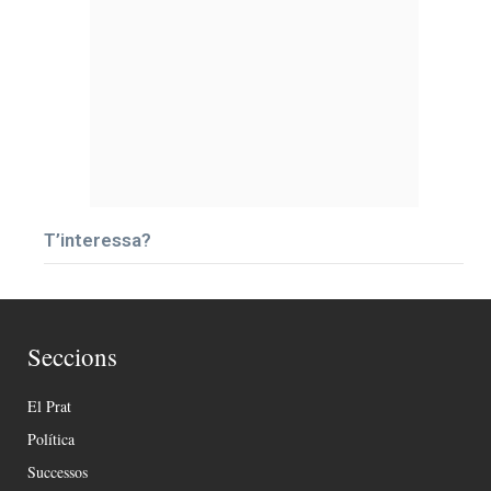
T’interessa?
Seccions
El Prat
Política
Successos