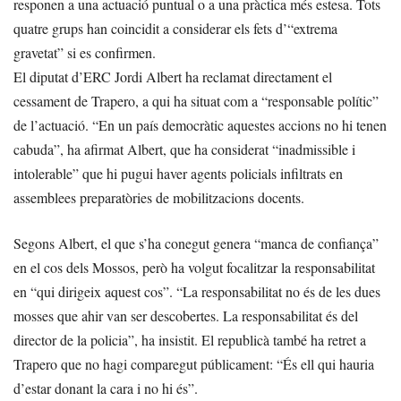
responen a una actuació puntual o a una pràctica més estesa. Tots
quatre grups han coincidit a considerar els fets d’“extrema
gravetat” si es confirmen.
El diputat d’ERC Jordi Albert ha reclamat directament el
cessament de Trapero, a qui ha situat com a “responsable polític”
de l’actuació. “En un país democràtic aquestes accions no hi tenen
cabuda”, ha afirmat Albert, que ha considerat “inadmissible i
intolerable” que hi pugui haver agents policials infiltrats en
assemblees preparatòries de mobilitzacions docents.
Segons Albert, el que s’ha conegut genera “manca de confiança”
en el cos dels Mossos, però ha volgut focalitzar la responsabilitat
en “qui dirigeix aquest cos”. “La responsabilitat no és de les dues
mosses que ahir van ser descobertes. La responsabilitat és del
director de la policia”, ha insistit. El republicà també ha retret a
Trapero que no hagi comparegut públicament: “És ell qui hauria
d’estar donant la cara i no hi és”.