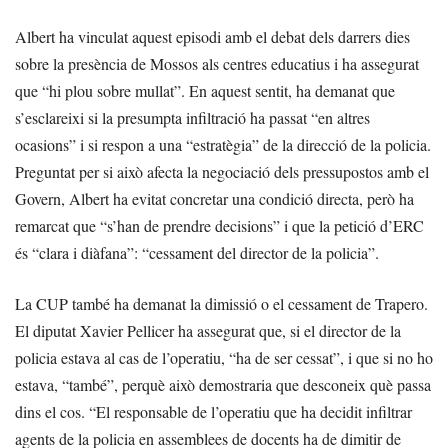
Albert ha vinculat aquest episodi amb el debat dels darrers dies
sobre la presència de Mossos als centres educatius i ha assegurat
que “hi plou sobre mullat”. En aquest sentit, ha demanat que
s’esclareixi si la presumpta infiltració ha passat “en altres
ocasions” i si respon a una “estratègia” de la direcció de la policia.
Preguntat per si això afecta la negociació dels pressupostos amb el
Govern, Albert ha evitat concretar una condició directa, però ha
remarcat que “s’han de prendre decisions” i que la petició d’ERC
és “clara i diàfana”: “cessament del director de la policia”.
La CUP també ha demanat la dimissió o el cessament de Trapero.
El diputat Xavier Pellicer ha assegurat que, si el director de la
policia estava al cas de l’operatiu, “ha de ser cessat”, i que si no ho
estava, “també”, perquè això demostraria que desconeix què passa
dins el cos. “El responsable de l’operatiu que ha decidit infiltrar
agents de la policia en assemblees de docents ha de dimitir de