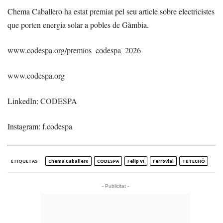
Chema Caballero ha estat premiat pel seu article sobre electricistes
que porten energia solar a pobles de Gàmbia.
www.codespa.org/premios_codespa_2026
www.codespa.org
LinkedIn:
CODESPA
Instagram:
f.codespa
ETIQUETAS
Chema Caballero
CODESPA
Felip VI
Ferrovial
TuTECHÔ
- Publicitat -